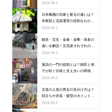
など、その言い回しの特徴を解説
2026.08.4
日本舞踊の宗家と家元の違いは？
本家筋と流派運営の役割をわかり
やすく解説
2026.08.3
観世・宝生・金春・金剛・喜多の
違いを解説！五流派それぞれの成
り立ちと芸風の特徴に迫る
2026.08.3
落語の一門の役割とは？師匠と弟
子が紡ぐ伝統と支え合いの関係を
解説
2026.08.2
文楽の人形の男女の見分け方は？
顔立ちや衣装・髪型のポイントか
ら男性役・女性役を解説
2026.08.2