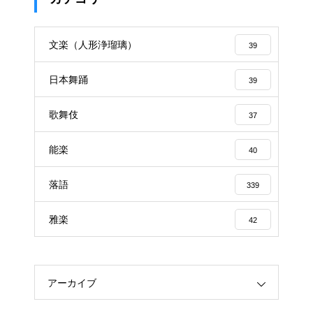
文楽（人形浄瑠璃）
39
日本舞踊
39
歌舞伎
37
能楽
40
落語
339
雅楽
42
アーカイブ