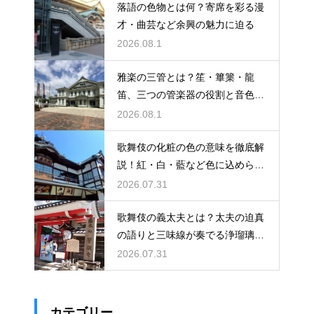
落語の色物とは何？寄席を彩る漫
才・曲芸など余興の魅力に迫る
2026.08.1
雅楽の三管とは？笙・篳篥・龍
笛、三つの管楽器の役割と音色を
紹介
2026.08.1
歌舞伎の化粧の色の意味を徹底解
説！紅・白・藍など色に込められ
た役柄ごとの象徴とは
2026.07.31
歌舞伎の義太夫とは？太夫の迫真
の語りと三味線が奏でる浄瑠璃の
魅力を解説
2026.07.31
カテゴリー