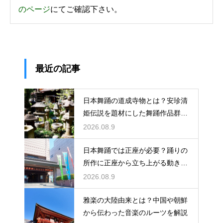
のページ
にてご確認下さい。
最近の記事
日本舞踊の道成寺物とは？安珍清
姫伝説を題材にした舞踊作品群！
鐘を使った大作の系譜を解説
2026.08.9
日本舞踊では正座が必要？踊りの
所作に正座から立ち上がる動きが
あるため基本！膝への負担と向き
2026.08.9
合うコツも解説
雅楽の大陸由来とは？中国や朝鮮
から伝わった音楽のルーツを解説