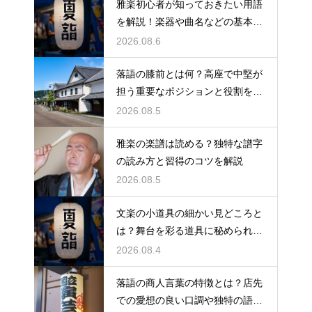
雅楽初心者が知っておきたい用語
を解説！楽器や曲名などの基本を
やさしく紹介、これで専門用語も
2026.08.6
怖くない
落語の膝前とは何？高座で中堅が
担う重要なポジションと役割を解
説
2026.08.5
雅楽の楽譜は読める？独特な譜字
の読み方と習得のコツを解説
2026.08.5
文楽の小道具の細かい見どころと
は？舞台を彩る道具に秘められた
意味や豆知識を徹底解説
2026.08.4
落語の商人言葉の特徴とは？店先
での愛想の良い口調や独特の語尾