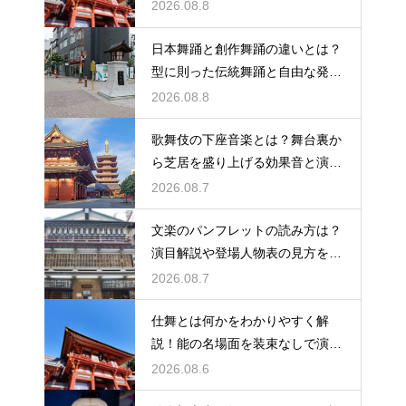
2026.08.8
日本舞踊と創作舞踊の違いとは？
型に則った伝統舞踊と自由な発想
の新作ダンス！表現の枠組みや題
2026.08.8
材の違いを解説
歌舞伎の下座音楽とは？舞台裏か
ら芝居を盛り上げる効果音と演奏
を解説
2026.08.7
文楽のパンフレットの読み方は？
演目解説や登場人物表の見方をわ
かりやすく紹介
2026.08.7
仕舞とは何かをわかりやすく解
説！能の名場面を装束なしで演じ
る独特な舞台の魅力に迫る
2026.08.6