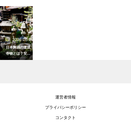
2026.08.09
日本舞踊の道成
寺物とは？安珍
清姫伝説を題材
にした舞踊作品
群！鐘を使った
大作の系譜を解
説
2026.08.09
運営者情報
日本舞踊では正
プライバシーポリシー
座が必要？踊り
の所作に正座か
コンタクト
ら立ち上がる動
きがあるため基