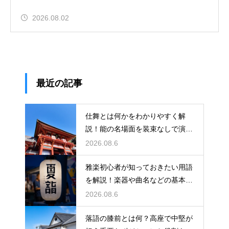
2026.08.02
最近の記事
仕舞とは何かをわかりやすく解
説！能の名場面を装束なしで演じ
る独特な舞台の魅力に迫る
2026.08.6
雅楽初心者が知っておきたい用語
を解説！楽器や曲名などの基本を
やさしく紹介、これで専門用語も
2026.08.6
怖くない
落語の膝前とは何？高座で中堅が