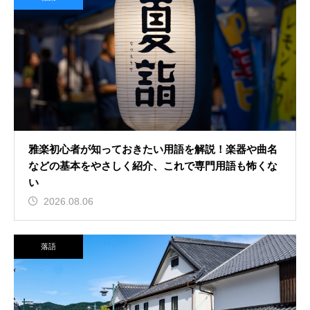
2026.08.04
落語の商人言葉の特徴とは？店先で
の愛想の良い口調や独特の語尾な
ど、その言い回しの特徴を解説
雅楽初心者が知っておきたい用語を解説！楽器や曲名
などの基本をやさしく紹介、これで専門用語も怖くな
い
2026.08.06
落語