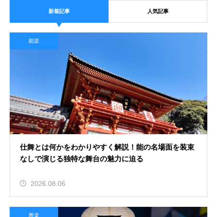
新着記事
人気記事
2026.08.05
雅楽の楽譜は読める？独特な譜字の
能楽
読み方と習得のコツを解説
文楽（人形浄瑠璃）
2026.08.04
文楽の小道具の細かい見どころと
仕舞とは何かをわかりやすく解説！能の名場面を装束
なしで演じる独特な舞台の魅力に迫る
は？舞台を彩る道具に秘められた意
味や豆知識を徹底解説
落語
2026.08.06
雅楽