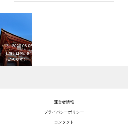
2026.08.06
仕舞とは何かを
わかりやすく解
説！能の名場面
を装束なしで演
じる独特な舞台
の魅力に迫る
2026.08.06
運営者情報
雅楽初心者が知
プライバシーポリシー
っておきたい用
語を解説！楽器
コンタクト
や曲名などの基