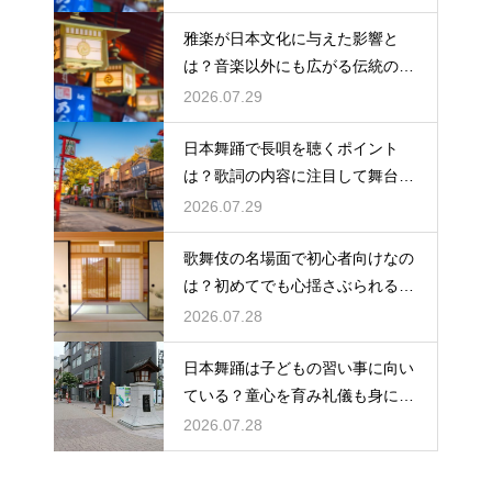
雅楽が日本文化に与えた影響と
は？音楽以外にも広がる伝統の足
跡
2026.07.29
日本舞踊で長唄を聴くポイント
は？歌詞の内容に注目して舞台を
味わう！三味線の音色と唄に込め
2026.07.29
られた情緒を解説
歌舞伎の名場面で初心者向けなの
は？初めてでも心揺さぶられる名
シーンを紹介
2026.07.28
日本舞踊は子どもの習い事に向い
ている？童心を育み礼儀も身につ
く日舞のメリットを紹介
2026.07.28