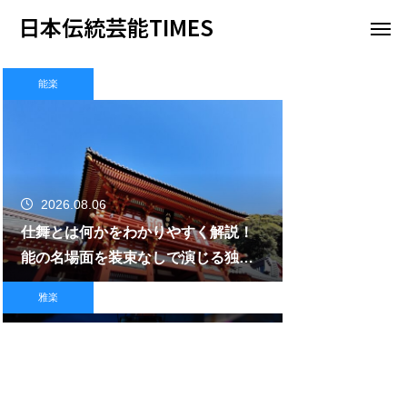
日本伝統芸能TIMES
能楽
2026.08.06
仕舞とは何かをわかりやすく解説！
能の名場面を装束なしで演じる独特
な舞台の魅力に迫る
雅楽