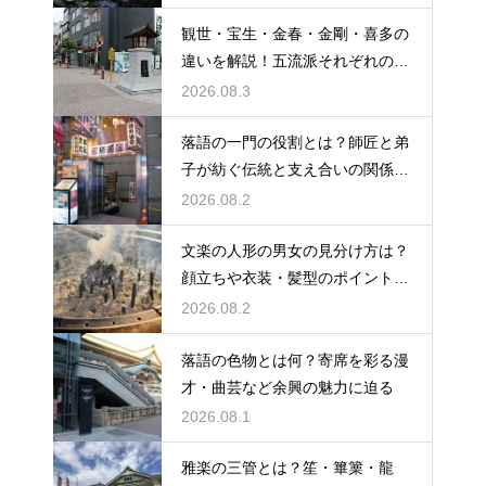
観世・宝生・金春・金剛・喜多の
違いを解説！五流派それぞれの成
り立ちと芸風の特徴に迫る
2026.08.3
落語の一門の役割とは？師匠と弟
子が紡ぐ伝統と支え合いの関係を
解説
2026.08.2
文楽の人形の男女の見分け方は？
顔立ちや衣装・髪型のポイントか
ら男性役・女性役を解説
2026.08.2
落語の色物とは何？寄席を彩る漫
才・曲芸など余興の魅力に迫る
2026.08.1
雅楽の三管とは？笙・篳篥・龍