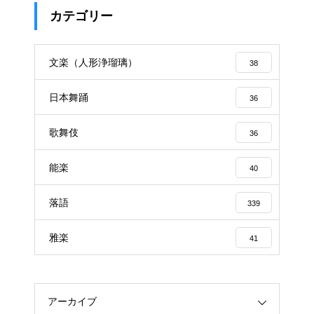
カテゴリー
文楽（人形浄瑠璃）
38
日本舞踊
36
歌舞伎
36
能楽
40
落語
339
雅楽
41
アーカイブ