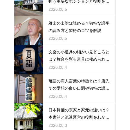
担う重要なポジションと役割を解
説
2026.08.5
雅楽の楽譜は読める？独特な譜字
の読み方と習得のコツを解説
2026.08.5
文楽の小道具の細かい見どころと
は？舞台を彩る道具に秘められた
意味や豆知識を徹底解説
2026.08.4
落語の商人言葉の特徴とは？店先
での愛想の良い口調や独特の語尾
など、その言い回しの特徴を解説
2026.08.4
日本舞踊の宗家と家元の違いは？
本家筋と流派運営の役割をわかり
やすく解説
2026.08.3