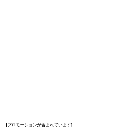
2026.08.06
雅楽初心者が知っておきたい用語を
解説！楽器や曲名などの基本をやさ
しく紹介、これで専門用語も怖くな
落語
い
2026.08.05
落語の膝前とは何？高座で中堅が担
う重要なポジションと役割を解説
雅楽
[プロモーションが含まれています]