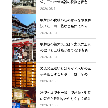
笛、三つの管楽器の役割と音色を
紹介
2026.08.1
歌舞伎の化粧の色の意味を徹底解
説！紅・白・藍など色に込められ
た役柄ごとの象徴とは
2026.07.31
歌舞伎の義太夫とは？太夫の迫真
の語りと三味線が奏でる浄瑠璃の
魅力を解説
2026.07.31
文楽の左遣いとは何か？人形の左
手を担当するサポート役、その役
割と鍛錬を解説
2026.07.30
雅楽の絃楽器一覧！楽琵琶・楽箏
の音色と役割をわかりやすく解説
2026.07.30