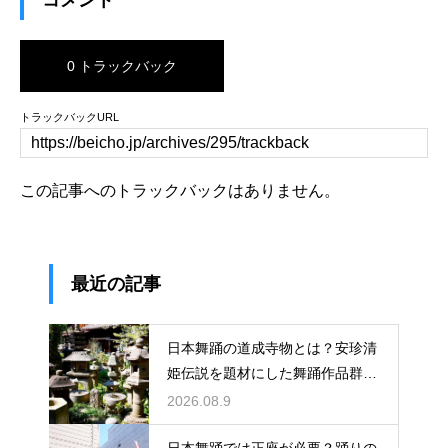
コメント
0 トラックバック
トラックバックURL
この記事へのトラックバックはありません。
最近の記事
日本舞踊の道成寺物とは？安珍清
姫伝説を題材にした舞踊作品群！
鐘を使った大作の系譜を解説
2026.08.9