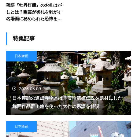
落語『牡丹灯籠』のお札はが
しとは？幽霊が御札を剥がす
名場面に秘められた恐怖を解
説
特集記事
日本舞踊
2026.08.09
日本舞踊の道成寺物とは？安珍清姫伝説を題材にした
舞踊作品群！鐘を使った大作の系譜を解説
日本舞踊