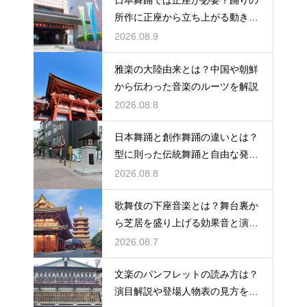
日本舞踊では正座が必要？踊りの
所作に正座から立ち上がる動きが
あるため基本！膝への負担と向き
2026.08.9
合うコツも解説
雅楽の大陸由来とは？中国や朝鮮
から伝わった音楽のルーツを解説
2026.08.8
日本舞踊と創作舞踊の違いとは？
型に則った伝統舞踊と自由な発想
の新作ダンス！表現の枠組みや題
2026.08.8
材の違いを解説
歌舞伎の下座音楽とは？舞台裏か
ら芝居を盛り上げる効果音と演奏
を解説
2026.08.7
文楽のパンフレットの読み方は？
演目解説や登場人物表の見方をわ