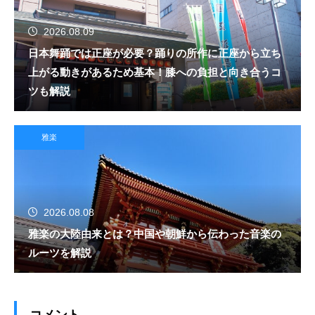
2026.08.09
日本舞踊では正座が必要？踊りの所作に正座から立ち
上がる動きがあるため基本！膝への負担と向き合うコ
ツも解説
雅楽
2026.08.08
雅楽の大陸由来とは？中国や朝鮮から伝わった音楽の
ルーツを解説