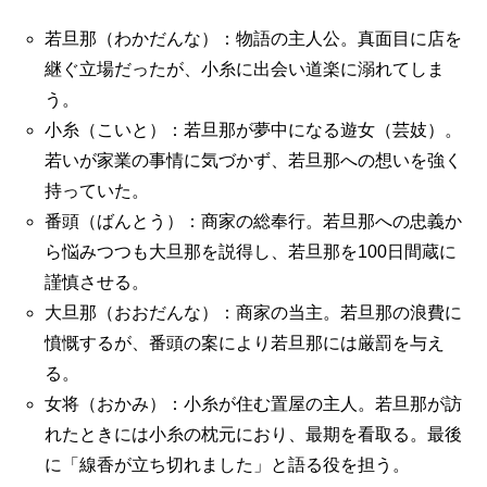
若旦那（わかだんな）：物語の主人公。真面目に店を
継ぐ立場だったが、小糸に出会い道楽に溺れてしま
う。
小糸（こいと）：若旦那が夢中になる遊女（芸妓）。
若いが家業の事情に気づかず、若旦那への想いを強く
持っていた。
番頭（ばんとう）：商家の総奉行。若旦那への忠義か
ら悩みつつも大旦那を説得し、若旦那を100日間蔵に
謹慎させる。
大旦那（おおだんな）：商家の当主。若旦那の浪費に
憤慨するが、番頭の案により若旦那には厳罰を与え
る。
女将（おかみ）：小糸が住む置屋の主人。若旦那が訪
れたときには小糸の枕元におり、最期を看取る。最後
に「線香が立ち切れました」と語る役を担う。