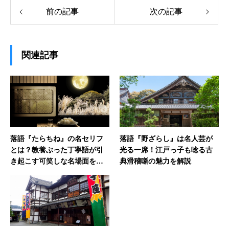
前の記事
次の記事
関連記事
落語『たらちね』の名セリフ
落語『野ざらし』は名人芸が
とは？教養ぶった丁寧語が引
光る一席！江戸っ子も唸る古
き起こす可笑しな名場面を紹
典滑稽噺の魅力を解説
介