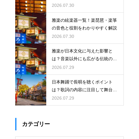
割と鍛錬を解説
2026.07.30
雅楽の絃楽器一覧！楽琵琶・楽箏
の音色と役割をわかりやすく解説
2026.07.30
雅楽が日本文化に与えた影響と
は？音楽以外にも広がる伝統の足
跡
2026.07.29
日本舞踊で長唄を聴くポイント
は？歌詞の内容に注目して舞台を
味わう！三味線の音色と唄に込め
2026.07.29
られた情緒を解説
カテゴリー