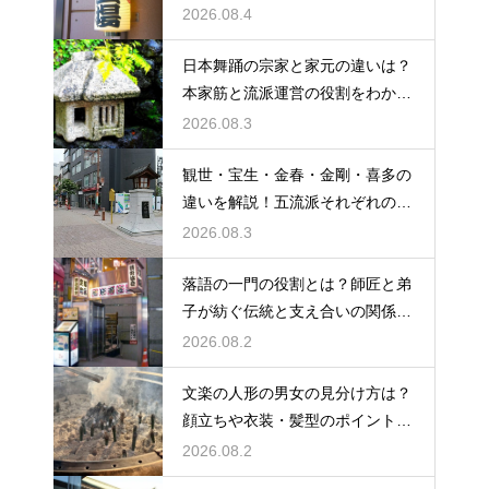
など、その言い回しの特徴を解説
2026.08.4
日本舞踊の宗家と家元の違いは？
本家筋と流派運営の役割をわかり
やすく解説
2026.08.3
観世・宝生・金春・金剛・喜多の
違いを解説！五流派それぞれの成
り立ちと芸風の特徴に迫る
2026.08.3
落語の一門の役割とは？師匠と弟
子が紡ぐ伝統と支え合いの関係を
解説
2026.08.2
文楽の人形の男女の見分け方は？
顔立ちや衣装・髪型のポイントか
ら男性役・女性役を解説
2026.08.2