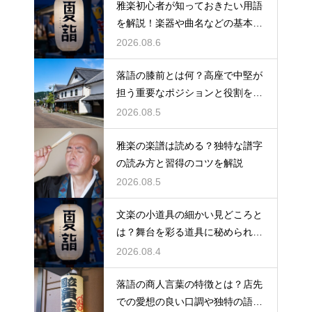
雅楽初心者が知っておきたい用語
を解説！楽器や曲名などの基本を
やさしく紹介、これで専門用語も
2026.08.6
怖くない
落語の膝前とは何？高座で中堅が
担う重要なポジションと役割を解
説
2026.08.5
雅楽の楽譜は読める？独特な譜字
の読み方と習得のコツを解説
2026.08.5
文楽の小道具の細かい見どころと
は？舞台を彩る道具に秘められた
意味や豆知識を徹底解説
2026.08.4
落語の商人言葉の特徴とは？店先
での愛想の良い口調や独特の語尾