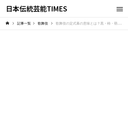
日本伝統芸能TIMES
記事一覧
歌舞伎
歌舞伎の定式幕の意味とは？黒・柿・萌黄色の三色幕に込められた由来と意味を解説