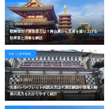
2026.08.07
歌舞伎の下座音楽とは？舞台裏から芝居を盛り上げる
効果音と演奏を解説
文楽（人形浄瑠璃）
2026.08.07
文楽のパンフレットの読み方は？演目解説や登場人物
表の見方をわかりやすく紹介