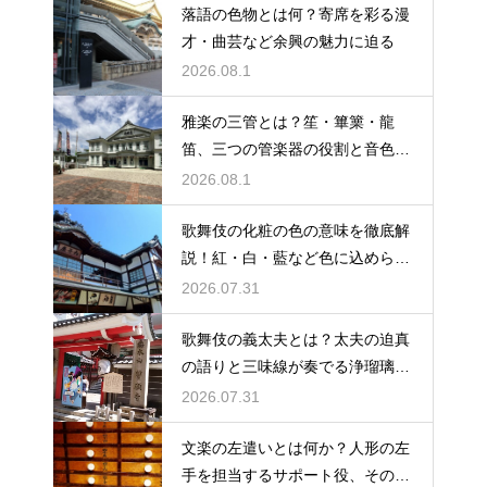
落語の色物とは何？寄席を彩る漫
才・曲芸など余興の魅力に迫る
2026.08.1
雅楽の三管とは？笙・篳篥・龍
笛、三つの管楽器の役割と音色を
紹介
2026.08.1
歌舞伎の化粧の色の意味を徹底解
説！紅・白・藍など色に込められ
た役柄ごとの象徴とは
2026.07.31
歌舞伎の義太夫とは？太夫の迫真
の語りと三味線が奏でる浄瑠璃の
魅力を解説
2026.07.31
文楽の左遣いとは何か？人形の左
手を担当するサポート役、その役