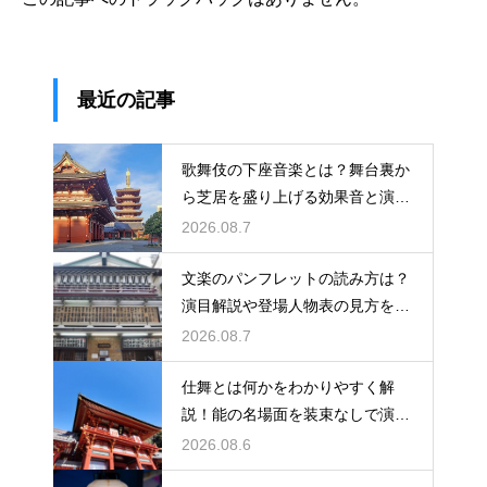
最近の記事
歌舞伎の下座音楽とは？舞台裏か
ら芝居を盛り上げる効果音と演奏
を解説
2026.08.7
文楽のパンフレットの読み方は？
演目解説や登場人物表の見方をわ
かりやすく紹介
2026.08.7
仕舞とは何かをわかりやすく解
説！能の名場面を装束なしで演じ
る独特な舞台の魅力に迫る
2026.08.6