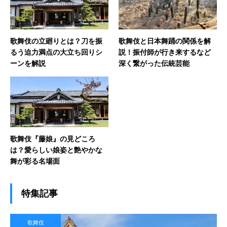
歌舞伎の立廻りとは？刀を振
歌舞伎と日本舞踊の関係を解
るう迫力満点の大立ち回りシ
説！振付師が行き来するなど
ーンを解説
深く繋がった伝統芸能
歌舞伎『藤娘』の見どころ
は？愛らしい娘姿と艶やかな
舞が彩る名場面
特集記事
歌舞伎