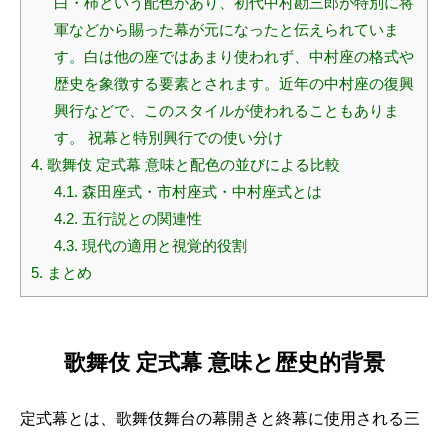
白・柿という配色があり、初代中村勘三郎が特別に将
軍などから賜った幕が元になったと伝えられていま
す。白は他の座ではあまり使われず、中村座の格式や
歴史を象徴する要素とされます。近年の中村座の復興
興行などで、このスタイルが使われることもありま
す。 祝幕と特別興行での使い分け
4.
歌舞伎 定式幕 意味と配色の並びによる比較
4.1.
森田座式・市村座式・中村座式とは
4.2.
五行説との関連性
4.3.
現代の適用と視覚的役割
5.
まとめ
歌舞伎 定式幕 意味と歴史的背景
定式幕とは、歌舞伎舞台の幕開きと終幕に使用される三