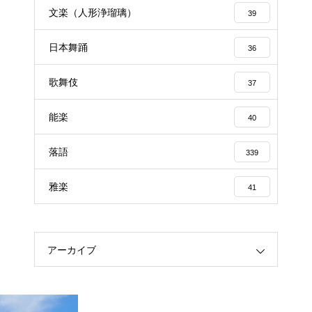
文楽（人形浄瑠璃）
39
日本舞踊
36
歌舞伎
37
能楽
40
落語
339
雅楽
41
アーカイブ