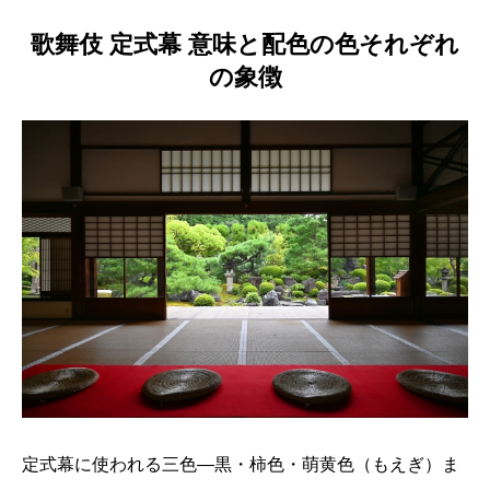
歌舞伎 定式幕 意味と配色の色それぞれ
の象徴
定式幕に使われる三色—黒・柿色・萌黄色（もえぎ）ま