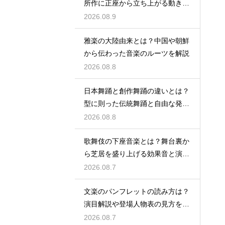
所作に正座から立ち上がる動きが
あるため基本！膝への負担と向き
2026.08.9
合うコツも解説
雅楽の大陸由来とは？中国や朝鮮
から伝わった音楽のルーツを解説
2026.08.8
日本舞踊と創作舞踊の違いとは？
型に則った伝統舞踊と自由な発想
の新作ダンス！表現の枠組みや題
2026.08.8
材の違いを解説
歌舞伎の下座音楽とは？舞台裏か
ら芝居を盛り上げる効果音と演奏
を解説
2026.08.7
文楽のパンフレットの読み方は？
演目解説や登場人物表の見方をわ
かりやすく紹介
2026.08.7