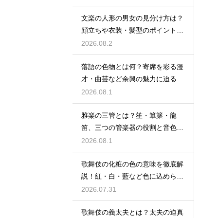
文楽の人形の男女の見分け方は？
顔立ちや衣装・髪型のポイントか
ら男性役・女性役を解説
2026.08.2
落語の色物とは何？寄席を彩る漫
才・曲芸など余興の魅力に迫る
2026.08.1
雅楽の三管とは？笙・篳篥・龍
笛、三つの管楽器の役割と音色を
紹介
2026.08.1
歌舞伎の化粧の色の意味を徹底解
説！紅・白・藍など色に込められ
た役柄ごとの象徴とは
2026.07.31
歌舞伎の義太夫とは？太夫の迫真