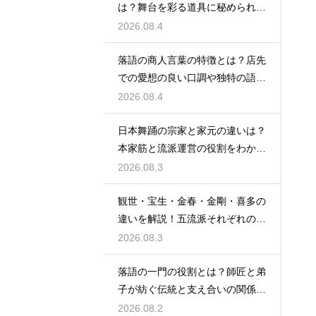
は？舞台を彩る道具に秘められた
意味や豆知識を徹底解説
2026.08.4
落語の商人言葉の特徴とは？店先
での愛想の良い口調や独特の語尾
など、その言い回しの特徴を解説
2026.08.4
日本舞踊の宗家と家元の違いは？
本家筋と流派運営の役割をわかり
やすく解説
2026.08.3
観世・宝生・金春・金剛・喜多の
違いを解説！五流派それぞれの成
り立ちと芸風の特徴に迫る
2026.08.3
落語の一門の役割とは？師匠と弟
子が紡ぐ伝統と支え合いの関係を
解説
2026.08.2