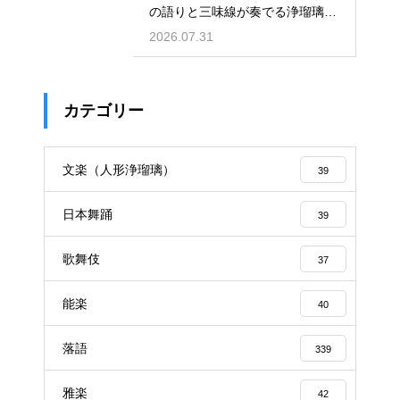
の語りと三味線が奏でる浄瑠璃の
魅力を解説
2026.07.31
カテゴリー
文楽（人形浄瑠璃）
39
日本舞踊
39
歌舞伎
37
能楽
40
落語
339
雅楽
42