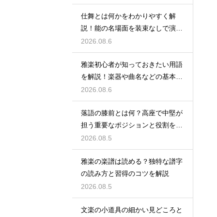
仕舞とは何かをわかりやすく解
説！能の名場面を装束なしで演じ
る独特な舞台の魅力に迫る
2026.08.6
雅楽初心者が知っておきたい用語
を解説！楽器や曲名などの基本を
やさしく紹介、これで専門用語も
2026.08.6
怖くない
落語の膝前とは何？高座で中堅が
担う重要なポジションと役割を解
説
2026.08.5
雅楽の楽譜は読める？独特な譜字
の読み方と習得のコツを解説
2026.08.5
文楽の小道具の細かい見どころと