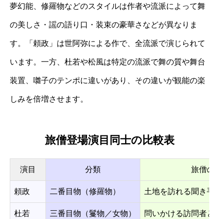
夢幻能、修羅物などのスタイルは作者や流派によって舞
の美しさ・謡の語り口・装束の豪華さなどが異なりま
す。「頼政」は世阿弥による作で、全流派で演じられて
います。一方、杜若や松風は特定の流派で舞の質や舞台
装置、囃子のテンポに違いがあり、その違いが観能の楽
しみを倍増させます。
旅僧登場演目同士の比較表
演目
分類
旅僧の
頼政
二番目物（修羅物）
土地を訪れる聞き手
杜若
三番目物（鬘物／女物）
問いかける訪問者と