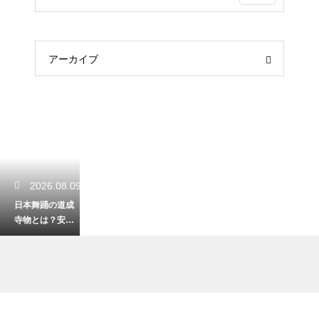
アーカイブ
2026.08.09
日本舞踊の道成
寺物とは？安珍
清姫伝説を題材
にした舞踊作品
群！鐘を使った
大作の系譜を解
説
2026.08.09