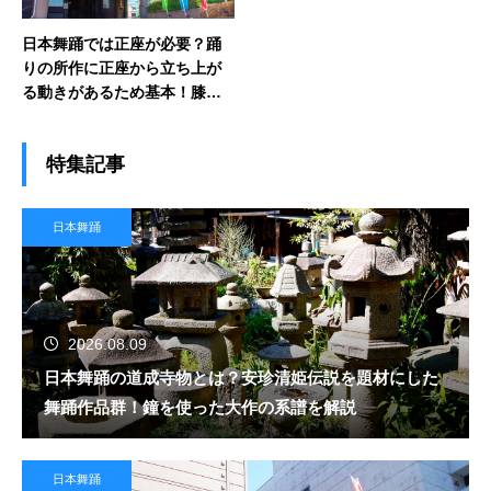
日本舞踊では正座が必要？踊
りの所作に正座から立ち上が
る動きがあるため基本！膝へ
の負担と向き合うコツも解説
特集記事
日本舞踊
2026.08.09
日本舞踊の道成寺物とは？安珍清姫伝説を題材にした
舞踊作品群！鐘を使った大作の系譜を解説
日本舞踊