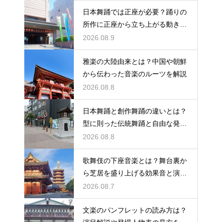
日本舞踊では正座が必要？踊りの
所作に正座から立ち上がる動きが
あるため基本！膝への負担と向き
2026.08.9
合うコツも解説
雅楽の大陸由来とは？中国や朝鮮
から伝わった音楽のルーツを解説
2026.08.8
日本舞踊と創作舞踊の違いとは？
型に則った伝統舞踊と自由な発想
の新作ダンス！表現の枠組みや題
2026.08.8
材の違いを解説
歌舞伎の下座音楽とは？舞台裏か
ら芝居を盛り上げる効果音と演奏
を解説
2026.08.7
文楽のパンフレットの読み方は？