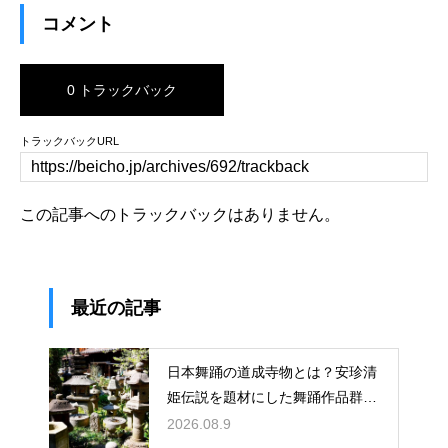
コメント
0 トラックバック
トラックバックURL
この記事へのトラックバックはありません。
最近の記事
日本舞踊の道成寺物とは？安珍清
姫伝説を題材にした舞踊作品群！
鐘を使った大作の系譜を解説
2026.08.9