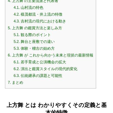
4.
上方舞 の主要流派と代表者
4.1.
山村流の特色
4.2.
楳茂都流・井上流の特徴
4.3.
吉村流の現代における動き
5.
上方舞 の鑑賞方法と楽しみ方
5.1.
観る際のポイント
5.2.
舞台と座敷での違い
5.3.
体験・稽古の始め方
6.
上方舞 が これから向かう未来と現状の最新情報
6.1.
若手育成と公演機会の拡大
6.2.
演出と鑑賞スタイルの現代的変化
6.3.
伝統継承の課題と可能性
7.
まとめ
上方舞 とは わかりやすくその定義と基
本的特徴