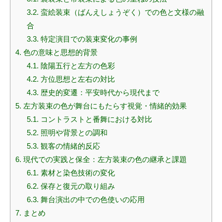
3.2.
蛮絵装束（ばんえしょうぞく）での色と文様の融
合
3.3.
特定演目での装束変化の事例
4.
色の意味と思想的背景
4.1.
陰陽五行と左方の色彩
4.2.
方位思想と左右の対比
4.3.
歴史的変遷：平安時代から現代まで
5.
左方装束の色が舞台にもたらす視覚・情緒的効果
5.1.
コントラストと番舞における対比
5.2.
照明や背景との調和
5.3.
観客の情緒的反応
6.
現代での実践と保全：左方装束の色の継承と課題
6.1.
素材と染色技術の変化
6.2.
保存と復元の取り組み
6.3.
舞台演出の中での色使いの応用
7.
まとめ