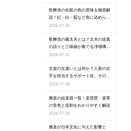
歌舞伎の化粧の色の意味を徹底解
説！紅・白・藍など色に込められ
た役柄ごとの象徴とは
2026.07.31
歌舞伎の義太夫とは？太夫の迫真
の語りと三味線が奏でる浄瑠璃の
魅力を解説
2026.07.31
文楽の左遣いとは何か？人形の左
手を担当するサポート役、その役
割と鍛錬を解説
2026.07.30
雅楽の絃楽器一覧！楽琵琶・楽箏
の音色と役割をわかりやすく解説
2026.07.30
雅楽が日本文化に与えた影響と