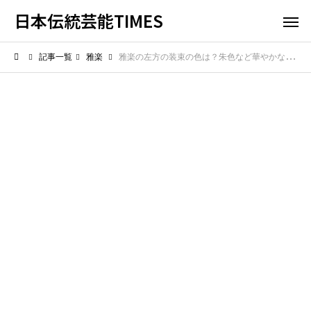
日本伝統芸能TIMES
記事一覧
雅楽
雅楽の左方の装束の色は？朱色など華やかな色彩に込められた意味を紹介