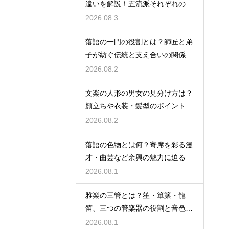
違いを解説！五流派それぞれの成
り立ちと芸風の特徴に迫る
2026.08.3
落語の一門の役割とは？師匠と弟
子が紡ぐ伝統と支え合いの関係を
解説
2026.08.2
文楽の人形の男女の見分け方は？
顔立ちや衣装・髪型のポイントか
ら男性役・女性役を解説
2026.08.2
落語の色物とは何？寄席を彩る漫
才・曲芸など余興の魅力に迫る
2026.08.1
雅楽の三管とは？笙・篳篥・龍
笛、三つの管楽器の役割と音色を
紹介
2026.08.1