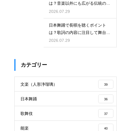
は？音楽以外にも広がる伝統の足
跡
2026.07.29
日本舞踊で長唄を聴くポイント
は？歌詞の内容に注目して舞台を
味わう！三味線の音色と唄に込め
2026.07.29
られた情緒を解説
カテゴリー
文楽（人形浄瑠璃）
39
日本舞踊
36
歌舞伎
37
能楽
40