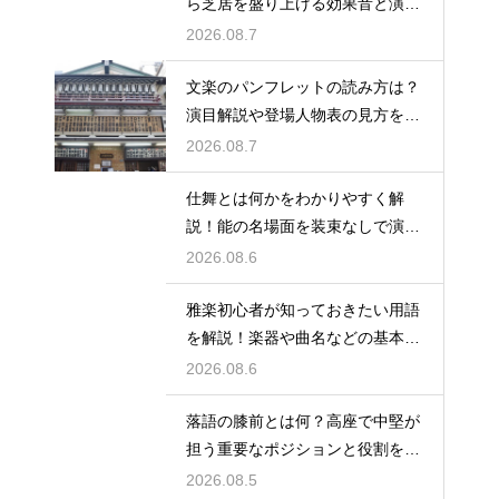
ら芝居を盛り上げる効果音と演奏
を解説
2026.08.7
文楽のパンフレットの読み方は？
演目解説や登場人物表の見方をわ
かりやすく紹介
2026.08.7
仕舞とは何かをわかりやすく解
説！能の名場面を装束なしで演じ
る独特な舞台の魅力に迫る
2026.08.6
雅楽初心者が知っておきたい用語
を解説！楽器や曲名などの基本を
やさしく紹介、これで専門用語も
2026.08.6
怖くない
落語の膝前とは何？高座で中堅が
担う重要なポジションと役割を解
説
2026.08.5