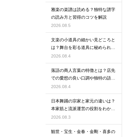
雅楽の楽譜は読める？独特な譜字
の読み方と習得のコツを解説
2026.08.5
文楽の小道具の細かい見どころと
は？舞台を彩る道具に秘められた
意味や豆知識を徹底解説
2026.08.4
落語の商人言葉の特徴とは？店先
での愛想の良い口調や独特の語尾
など、その言い回しの特徴を解説
2026.08.4
日本舞踊の宗家と家元の違いは？
本家筋と流派運営の役割をわかり
やすく解説
2026.08.3
観世・宝生・金春・金剛・喜多の