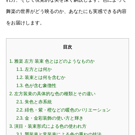
舞楽の世界がどう映るのか、あなたにも実感できる内容
をお届けします。
目次
1.
雅楽 左方 装束 色とはどのようなものか
1.1.
左方とは何か
1.2.
装束とは何を含むか
1.3.
色が含む象徴性
2.
左方装束の具体的な色の種類とその違い
2.1.
朱色と赤系統
2.2.
緋色・紫・橙などの暖色のバリエーション
2.3.
金・金彩装飾の使い方と輝き
3.
演目・装束形式による色の使われ方
3.1.
襲装束と常装束による色の重ねの技法