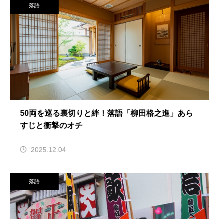
落語
50両を巡る裏切りと絆！落語「柳田格之進」あら
すじと衝撃のオチ
2025.12.04
落語