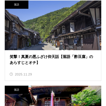
落語
笑撃！真夏の悪ふざけ仰天話【落語「酢豆腐」の
あらすじとオチ】
2025.11.29
落語