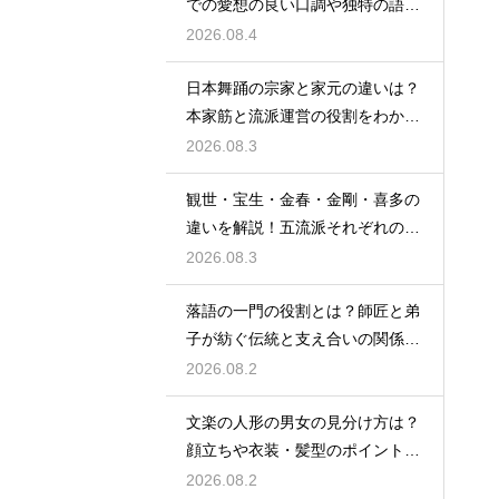
での愛想の良い口調や独特の語尾
など、その言い回しの特徴を解説
2026.08.4
日本舞踊の宗家と家元の違いは？
本家筋と流派運営の役割をわかり
やすく解説
2026.08.3
観世・宝生・金春・金剛・喜多の
違いを解説！五流派それぞれの成
り立ちと芸風の特徴に迫る
2026.08.3
落語の一門の役割とは？師匠と弟
子が紡ぐ伝統と支え合いの関係を
解説
2026.08.2
文楽の人形の男女の見分け方は？
顔立ちや衣装・髪型のポイントか
ら男性役・女性役を解説
2026.08.2