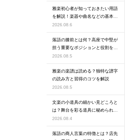
雅楽初心者が知っておきたい用語
を解説！楽器や曲名などの基本を
やさしく紹介、これで専門用語も
2026.08.6
怖くない
落語の膝前とは何？高座で中堅が
担う重要なポジションと役割を解
説
2026.08.5
雅楽の楽譜は読める？独特な譜字
の読み方と習得のコツを解説
2026.08.5
文楽の小道具の細かい見どころと
は？舞台を彩る道具に秘められた
意味や豆知識を徹底解説
2026.08.4
落語の商人言葉の特徴とは？店先