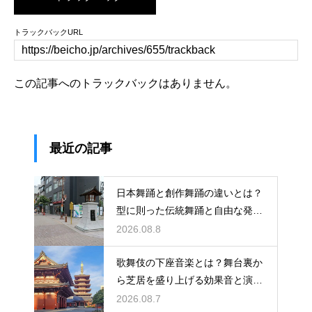
トラックバックURL
この記事へのトラックバックはありません。
最近の記事
日本舞踊と創作舞踊の違いとは？
型に則った伝統舞踊と自由な発想
の新作ダンス！表現の枠組みや題
2026.08.8
材の違いを解説
歌舞伎の下座音楽とは？舞台裏か
ら芝居を盛り上げる効果音と演奏
を解説
2026.08.7