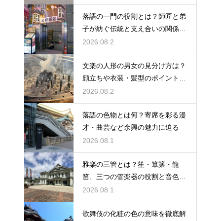
落語の一門の役割とは？師匠と弟
子が紡ぐ伝統と支え合いの関係を
解説
2026.08.2
文楽の人形の男女の見分け方は？
顔立ちや衣装・髪型のポイントか
ら男性役・女性役を解説
2026.08.2
落語の色物とは何？寄席を彩る漫
才・曲芸など余興の魅力に迫る
2026.08.1
雅楽の三管とは？笙・篳篥・龍
笛、三つの管楽器の役割と音色を
紹介
2026.08.1
歌舞伎の化粧の色の意味を徹底解