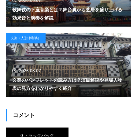
2026.08.07
歌舞伎の下座音楽とは？舞台裏から芝居を盛り上げる
効果音と演奏を解説
文楽（人形浄瑠璃）
2026.08.07
文楽のパンフレットの読み方は？演目解説や登場人物
表の見方をわかりやすく紹介
コメント
0 トラックバック