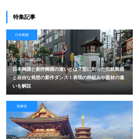
個性を紹介
特集記事
日本舞踊
2026.08.08
日本舞踊と創作舞踊の違いとは？型に則った伝統舞踊
と自由な発想の新作ダンス！表現の枠組みや題材の違
いを解説
歌舞伎