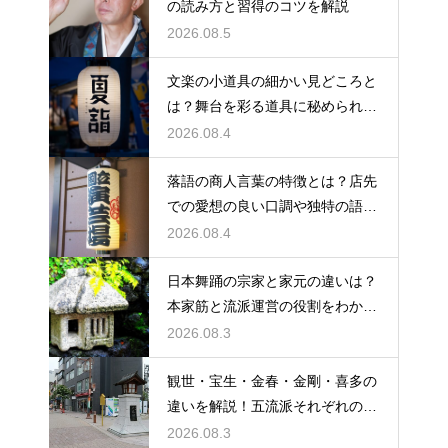
の読み方と習得のコツを解説
2026.08.5
文楽の小道具の細かい見どころと
は？舞台を彩る道具に秘められた
意味や豆知識を徹底解説
2026.08.4
落語の商人言葉の特徴とは？店先
での愛想の良い口調や独特の語尾
など、その言い回しの特徴を解説
2026.08.4
日本舞踊の宗家と家元の違いは？
本家筋と流派運営の役割をわかり
やすく解説
2026.08.3
観世・宝生・金春・金剛・喜多の
違いを解説！五流派それぞれの成
り立ちと芸風の特徴に迫る
2026.08.3