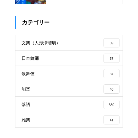
カテゴリー
文楽（人形浄瑠璃）
39
日本舞踊
37
歌舞伎
37
能楽
40
落語
339
雅楽
41