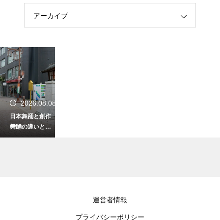
アーカイブ
2026.08.08
日本舞踊と創作
舞踊の違いと
は？型に則った
伝統舞踊と自由
な発想の新作ダ
ンス！表現の枠
組みや題材の違
いを解説
2026.08.07
運営者情報
歌舞伎の下座音
プライバシーポリシー
楽とは？舞台裏