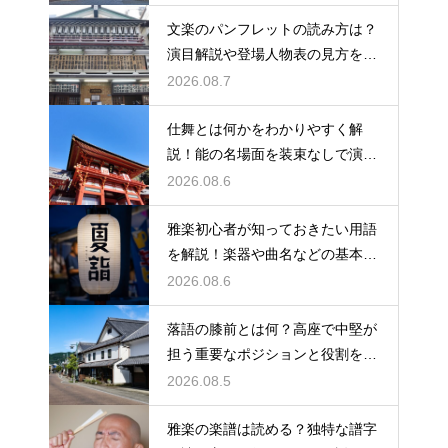
文楽のパンフレットの読み方は？
演目解説や登場人物表の見方をわ
かりやすく紹介
2026.08.7
仕舞とは何かをわかりやすく解
説！能の名場面を装束なしで演じ
る独特な舞台の魅力に迫る
2026.08.6
雅楽初心者が知っておきたい用語
を解説！楽器や曲名などの基本を
やさしく紹介、これで専門用語も
2026.08.6
怖くない
落語の膝前とは何？高座で中堅が
担う重要なポジションと役割を解
説
2026.08.5
雅楽の楽譜は読める？独特な譜字