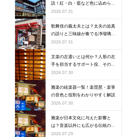
説！紅・白・藍など色に込められ
た役柄ごとの象徴とは
2026.07.31
歌舞伎の義太夫とは？太夫の迫真
の語りと三味線が奏でる浄瑠璃の
魅力を解説
2026.07.31
文楽の左遣いとは何か？人形の左
手を担当するサポート役、その役
割と鍛錬を解説
2026.07.30
雅楽の絃楽器一覧！楽琵琶・楽箏
の音色と役割をわかりやすく解説
2026.07.30
雅楽が日本文化に与えた影響と
は？音楽以外にも広がる伝統の足
跡
2026.07.29