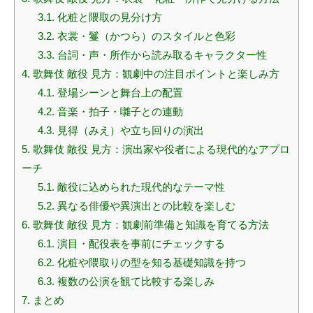
3.1.
化粧と隈取の見分け方
3.2.
衣裳・鬘（かつら）のスタイルと色彩
3.3.
台詞・声・所作から読み取るキャラクター性
4.
歌舞伎 敵役 見方：観劇中の注目ポイントと楽しみ方
4.1.
登場シーンと舞台上の配置
4.2.
音楽・拍子・囃子との連動
4.3.
見得（みえ）や立ち回りの演出
5.
歌舞伎 敵役 見方：演出家や役者による現代的なアプロ
ーチ
5.1.
敵役に込められた現代的なテーマ性
5.2.
異なる俳優や異演出との比較を楽しむ
6.
歌舞伎 敵役 見方：観劇前準備と知識を育てる方法
6.1.
演目・配役表を事前にチェックする
6.2.
化粧や隈取りの型を知る基礎知識を持つ
6.3.
複数の公演を観て比較する楽しみ
7.
まとめ