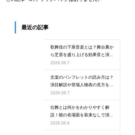
最近の記事
歌舞伎の下座音楽とは？舞台裏か
ら芝居を盛り上げる効果音と演奏
を解説
2026.08.7
文楽のパンフレットの読み方は？
演目解説や登場人物表の見方をわ
かりやすく紹介
2026.08.7
仕舞とは何かをわかりやすく解
説！能の名場面を装束なしで演じ
る独特な舞台の魅力に迫る
2026.08.6