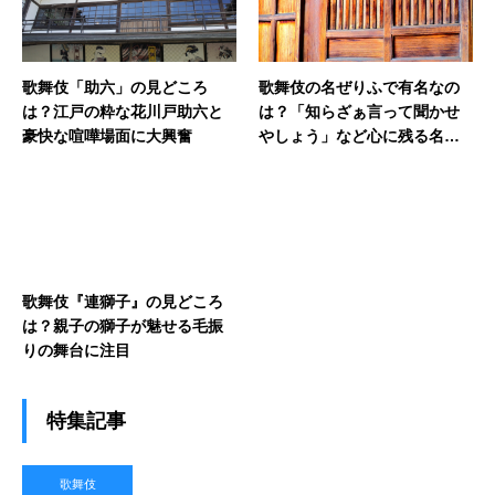
歌舞伎「助六」の見どころ
歌舞伎の名ぜりふで有名なの
は？江戸の粋な花川戸助六と
は？「知らざぁ言って聞かせ
豪快な喧嘩場面に大興奮
やしょう」など心に残る名台
詞を紹介
歌舞伎『連獅子』の見どころ
は？親子の獅子が魅せる毛振
りの舞台に注目
特集記事
歌舞伎