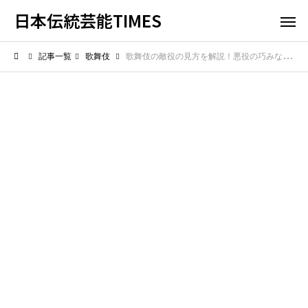
日本伝統芸能TIMES
記事一覧
歌舞伎
歌舞伎の敵役の見方を解説！悪役の巧みな演技に注目して物語をさらに楽しむコツ