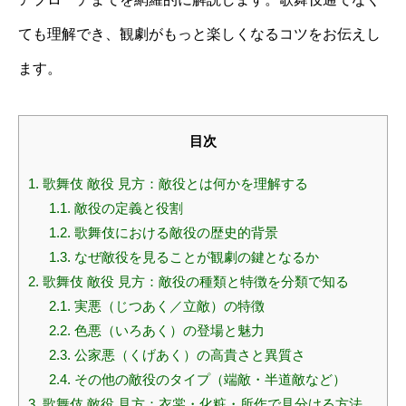
ても理解でき、観劇がもっと楽しくなるコツをお伝えし
ます。
目次
1.
歌舞伎 敵役 見方：敵役とは何かを理解する
1.1.
敵役の定義と役割
1.2.
歌舞伎における敵役の歴史的背景
1.3.
なぜ敵役を見ることが観劇の鍵となるか
2.
歌舞伎 敵役 見方：敵役の種類と特徴を分類で知る
2.1.
実悪（じつあく／立敵）の特徴
2.2.
色悪（いろあく）の登場と魅力
2.3.
公家悪（くげあく）の高貴さと異質さ
2.4.
その他の敵役のタイプ（端敵・半道敵など）
3.
歌舞伎 敵役 見方：衣裳・化粧・所作で見分ける方法