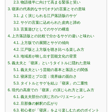
2.3.
物語後半に向けて高まる緊張と笑い
3.
寝床の代表的なサゲ(オチ)の言葉とその意味
3.1.
よく演じられる江戸落語版のサゲ
3.2.
サゲの言葉に込められた皮肉と諦め
3.3.
言葉遊びとしてのサゲの構造
4.
上方落語版との比較で分かるサゲの違いと味わい
4.1.
上方版での展開とサゲの傾向
4.2.
江戸版と上方版を聴き比べる楽しみ方
4.3.
地域差が映し出す芸能文化の背景
5.
義太夫と「寝床」というタイトルに隠れた意味
5.1.
義太夫という芸能の基本と落語との関係
5.2.
寝床芸とプロ芸：境界線の面白さ
5.3.
タイトルとサゲを結ぶ「寝床」の二重性
6.
現代の高座での「寝床」の演じられ方と楽しみ方
6.1.
義太夫部分の演じ方のバリエーション
6.2.
旦那像の解釈の広がり
6.3.
初心者が「寝床」をより楽しむためのポイント