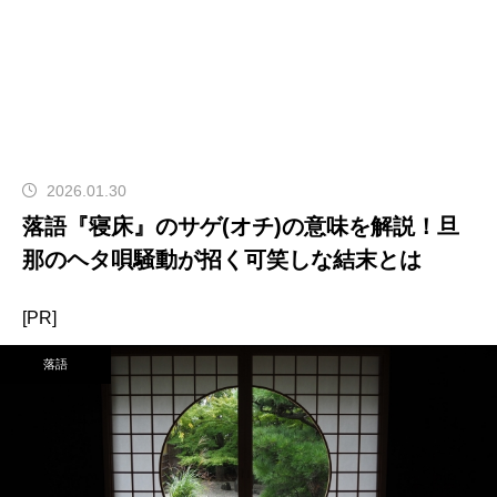
2026.01.30
落語『寝床』のサゲ(オチ)の意味を解説！旦
那のヘタ唄騒動が招く可笑しな結末とは
[PR]
落語