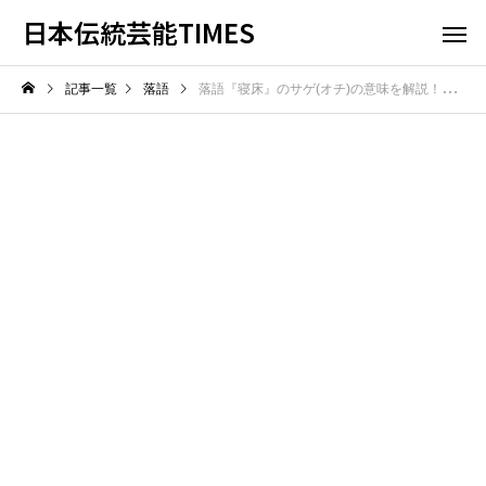
日本伝統芸能TIMES
記事一覧
落語
落語『寝床』のサゲ(オチ)の意味を解説！旦那のヘタ唄騒動が招く可笑しな結末とは