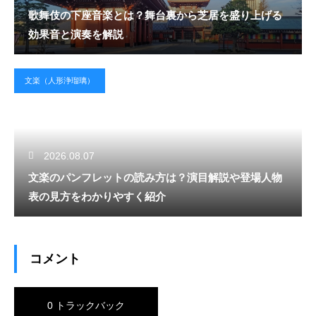
歌舞伎の下座音楽とは？舞台裏から芝居を盛り上げる
効果音と演奏を解説
文楽（人形浄瑠璃）
2026.08.07
文楽のパンフレットの読み方は？演目解説や登場人物
表の見方をわかりやすく紹介
コメント
0 トラックバック