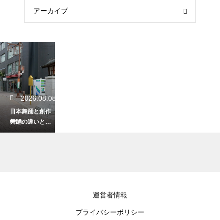
アーカイブ
2026.08.08
日本舞踊と創作
舞踊の違いと
は？型に則った
伝統舞踊と自由
な発想の新作ダ
ンス！表現の枠
組みや題材の違
いを解説
2026.08.07
運営者情報
歌舞伎の下座音
プライバシーポリシー
楽とは？舞台裏