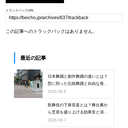
トラックバックURL
この記事へのトラックバックはありません。
最近の記事
日本舞踊と創作舞踊の違いとは？
型に則った伝統舞踊と自由な発想
の新作ダンス！表現の枠組みや題
2026.08.8
材の違いを解説
歌舞伎の下座音楽とは？舞台裏か
ら芝居を盛り上げる効果音と演奏
を解説
2026.08.7