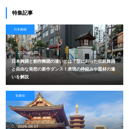
特集記事
日本舞踊
2026.08.08
日本舞踊と創作舞踊の違いとは？型に則った伝統舞踊
と自由な発想の新作ダンス！表現の枠組みや題材の違
いを解説
歌舞伎
2026.08.07