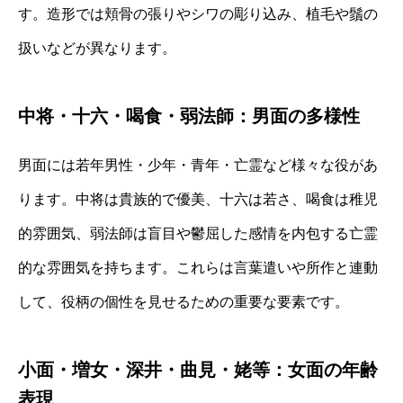
す。造形では頬骨の張りやシワの彫り込み、植毛や鬚の
扱いなどが異なります。
中将・十六・喝食・弱法師：男面の多様性
男面には若年男性・少年・青年・亡霊など様々な役があ
ります。中将は貴族的で優美、十六は若さ、喝食は稚児
的雰囲気、弱法師は盲目や鬱屈した感情を内包する亡霊
的な雰囲気を持ちます。これらは言葉遣いや所作と連動
して、役柄の個性を見せるための重要な要素です。
小面・増女・深井・曲見・姥等：女面の年齢
表現