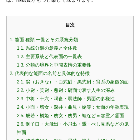
目次
1.
能面 種類 一覧とその系統分類
1.1.
系統分類の意義と全体数
1.2.
主要系統と代表面の一覧表
1.3.
分類の境界と中間表情の重要性
2.
代表的な能面の名前と具体的な特徴
2.1.
翁（おきな）・白式尉・黒式尉：翁系の象徴的面
2.2.
小尉・笑尉・悪尉：尉面で表す人生の深み
2.3.
中将・十六・喝食・弱法師：男面の多様性
2.4.
小面・増女・深井・曲見・姥等：女面の年齢表現
2.5.
般若・橋姫・痩女・痩男・蛙など＝怨霊／霊面
2.6.
獅子口・大飛出・小飛出・顰・べし見系などの鬼
神面