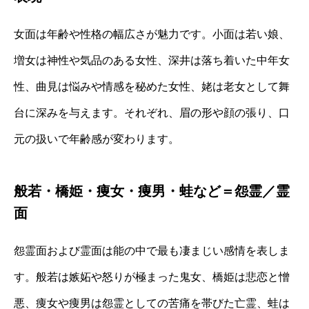
女面は年齢や性格の幅広さが魅力です。小面は若い娘、
増女は神性や気品のある女性、深井は落ち着いた中年女
性、曲見は悩みや情感を秘めた女性、姥は老女として舞
台に深みを与えます。それぞれ、眉の形や顔の張り、口
元の扱いで年齢感が変わります。
般若・橋姫・痩女・痩男・蛙など＝怨霊／霊
面
怨霊面および霊面は能の中で最も凄まじい感情を表しま
す。般若は嫉妬や怒りが極まった鬼女、橋姫は悲恋と憎
悪、痩女や痩男は怨霊としての苦痛を帯びた亡霊、蛙は