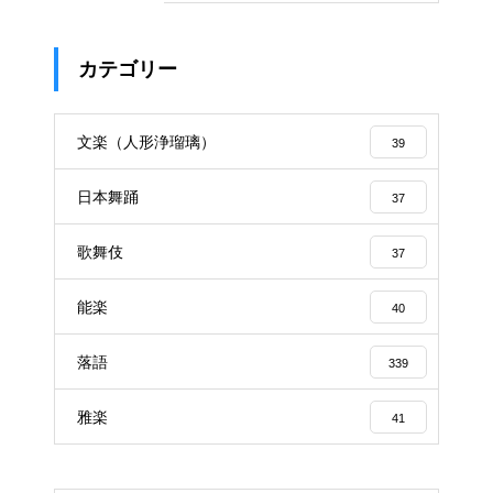
カテゴリー
文楽（人形浄瑠璃）
39
日本舞踊
37
歌舞伎
37
能楽
40
落語
339
雅楽
41