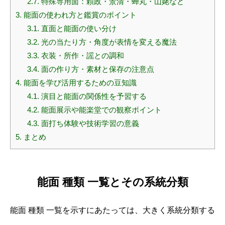
2.7.
特殊専用面：頼政・景清・蝉丸・山姥など
3.
能面の使われ方と鑑賞のポイント
3.1.
直面と能面の使い分け
3.2.
光の当たり方・角度が表情を変える魔法
3.3.
衣装・所作・謡との調和
3.4.
面の作り方・素材と保存の注意点
4.
能面を学び活用するための豆知識
4.1.
演目と能面の関係性を予習する
4.2.
能面展示や能楽堂での観察ポイント
4.3.
面打ち体験や技術学習の意義
5.
まとめ
能面 種類 一覧とその系統分類
能面 種類 一覧を示すにあたっては、大きく系統分類する