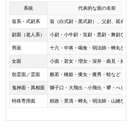
系統
代表的な面の名前
翁系・式尉系
翁（白式尉・黒式尉）、父尉、延命冠
尉面（老人系）
小尉・小牛尉・笑尉・悪尉・舞尉など
男面
十六・中将・喝食・弱法師・蝉丸など
女面
小面・若女・増女・深井・曲見・姥等
怨霊面／霊面
般若・橋姫・痩女・痩男・蛙など
鬼神面・異相面
獅子口・大飛出・小飛出・顰・べし見
特殊専用面
頼政・景清・蝉丸・弱法師・山姥など