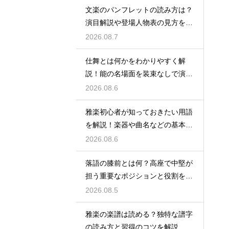
文楽のパンフレットの読み方は？
演目解説や登場人物表の見方をわ
かりやすく紹介
2026.08.7
仕舞とは何かをわかりやすく解
説！能の名場面を装束なしで演じ
る独特な舞台の魅力に迫る
2026.08.6
雅楽初心者が知っておきたい用語
を解説！楽器や曲名などの基本を
やさしく紹介、これで専門用語も
2026.08.6
怖くない
落語の膝前とは何？高座で中堅が
担う重要なポジションと役割を解
説
2026.08.5
雅楽の楽譜は読める？独特な譜字
の読み方と習得のコツを解説