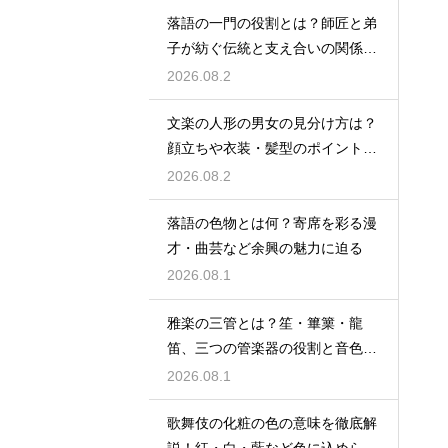
落語の一門の役割とは？師匠と弟
子が紡ぐ伝統と支え合いの関係を
解説
2026.08.2
文楽の人形の男女の見分け方は？
顔立ちや衣装・髪型のポイントか
ら男性役・女性役を解説
2026.08.2
落語の色物とは何？寄席を彩る漫
才・曲芸など余興の魅力に迫る
2026.08.1
雅楽の三管とは？笙・篳篥・龍
笛、三つの管楽器の役割と音色を
紹介
2026.08.1
歌舞伎の化粧の色の意味を徹底解