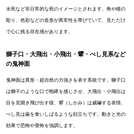
水死など非日常的な死のイメージとされます。角や瞳の
彫り、色彩などの造形が異常性を帯びていて、見ただけ
で心に残る存在感があります。
獅子口・大飛出・小飛出・顰・べし見系など
の鬼神面
鬼神面は異形・超自然の力強さを表す系統です。獅子口
は獅子のような口で咆哮を感じさせ、大飛出・小飛出は
目を見開き飛び出す様、顰（しかみ）は威嚇する表情、
べし見は歯を食いしばるような顔立ちです。動きと光の
効果で恐怖や畏怖を強調します。