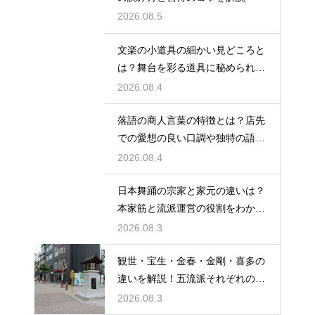
2026.08.5
文楽の小道具の細かい見どころと
は？舞台を彩る道具に秘められた
意味や豆知識を徹底解説
2026.08.4
落語の商人言葉の特徴とは？店先
での愛想の良い口調や独特の語尾
など、その言い回しの特徴を解説
2026.08.4
日本舞踊の宗家と家元の違いは？
本家筋と流派運営の役割をわかり
やすく解説
2026.08.3
観世・宝生・金春・金剛・喜多の
違いを解説！五流派それぞれの成
り立ちと芸風の特徴に迫る
2026.08.3