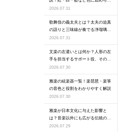
説！紅・白・藍など色に込められ
た役柄ごとの象徴とは
2026.07.31
歌舞伎の義太夫とは？太夫の迫真
の語りと三味線が奏でる浄瑠璃の
魅力を解説
2026.07.31
文楽の左遣いとは何か？人形の左
手を担当するサポート役、その役
割と鍛錬を解説
2026.07.30
雅楽の絃楽器一覧！楽琵琶・楽箏
の音色と役割をわかりやすく解説
2026.07.30
雅楽が日本文化に与えた影響と
は？音楽以外にも広がる伝統の足
跡
2026.07.29