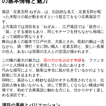
の基本情報と魅力
落語「左甚五郎 ねずみ」は、伝説的な名工・左甚五郎が彫
った木彫りの鼠が動き出すという筋立てをもつ古典落語で
す。
上方落語では演目名を「ねずみ」、江戸落語では「鼠売り」
「鼠」とする場合もあり、同じモチーフを持ちながら地域に
よって細部が異なります。
舞台は多くの版本で江戸や京、大坂とされ、彫刻の腕は一流
ながら、酒・博打・女に弱い職人・左甚五郎と、貧しい長屋
の住人、あるいは宿屋の主人との交流が描かれます。
この噺の最大の魅力は、
芸の力が生み出す奇跡
を、ファンタ
ジーと人情味を交えて表現している点にあります。
巧みな描写により、観客は本当に鼠が生きているかのような
錯覚に引き込まれます。
同時に、落語らしい軽妙な会話やオチも用意されており、伝
説的人物を扱いながらも、決して堅苦しくならない構成が特
徴です。初めて古典落語に触れる方にも、分かりやすく楽し
める演目です。
演目の系統とバリエーション