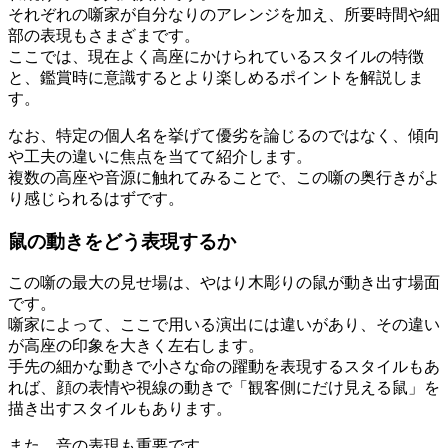
それぞれの噺家が自分なりのアレンジを加え、所要時間や細
部の表現もさまざまです。
ここでは、現在よく高座にかけられているスタイルの特徴
と、鑑賞時に意識するとより楽しめるポイントを解説しま
す。
なお、特定の個人名を挙げて優劣を論じるのではなく、傾向
や工夫の違いに焦点を当てて紹介します。
複数の高座や音源に触れてみることで、この噺の奥行きがよ
り感じられるはずです。
鼠の動きをどう表現するか
この噺の最大の見せ場は、やはり木彫りの鼠が動き出す場面
です。
噺家によって、ここで用いる演出には違いがあり、その違い
が高座の印象を大きく左右します。
手先の細かな動きで小さな命の躍動を表現するスタイルもあ
れば、顔の表情や視線の動きで「観客側にだけ見える鼠」を
描き出すスタイルもあります。
また、音の表現も重要です。