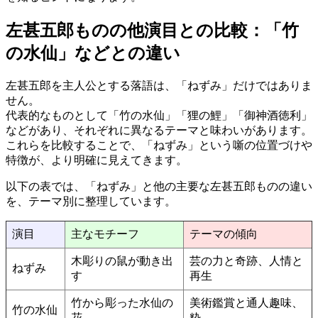
左甚五郎ものの他演目との比較：「竹
の水仙」などとの違い
左甚五郎を主人公とする落語は、「ねずみ」だけではありま
せん。
代表的なものとして「竹の水仙」「狸の鯉」「御神酒徳利」
などがあり、それぞれに異なるテーマと味わいがあります。
これらを比較することで、「ねずみ」という噺の位置づけや
特徴が、より明確に見えてきます。
以下の表では、「ねずみ」と他の主要な左甚五郎ものの違い
を、テーマ別に整理しています。
演目
主なモチーフ
テーマの傾向
木彫りの鼠が動き出
芸の力と奇跡、人情と
ねずみ
す
再生
竹から彫った水仙の
美術鑑賞と通人趣味、
竹の水仙
花
粋