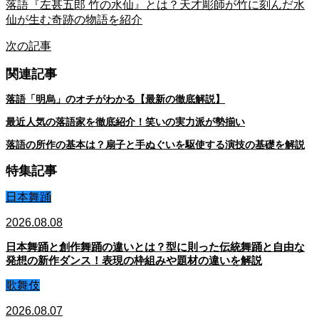
落語『左甚五郎 竹の水仙』とは？天才彫師が竹に刻んだ水
仙が生む奇跡の物語を紹介
次の記事
関連記事
落語「明烏」のオチがわかる【最新の徹底解説】
最近人気の落語家を徹底紹介！笑いの実力派が勢揃い
落語の所作の基本は？扇子と手ぬぐいを駆使する演技の基礎を解説
特集記事
日本舞踊
2026.08.08
日本舞踊と創作舞踊の違いとは？型に則った伝統舞踊と自由な
発想の新作ダンス！表現の枠組みや題材の違いを解説
歌舞伎
2026.08.07