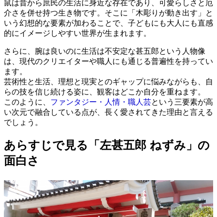
鼠は昔から庶民の生活に身近な存在であり、可愛らしさと厄
介さを併せ持つ生き物です。そこに「木彫りが動き出す」と
いう幻想的な要素が加わることで、子どもにも大人にも直感
的にイメージしやすい世界が生まれます。
さらに、腕は良いのに生活は不安定な甚五郎という人物像
は、現代のクリエイターや職人にも通じる普遍性を持ってい
ます。
芸術性と生活、理想と現実とのギャップに悩みながらも、自
らの技を信じ続ける姿に、観客はどこか自分を重ねます。
このように、
ファンタジー・人情・職人芸
という三要素が高
い次元で融合している点が、長く愛されてきた理由と言える
でしょう。
あらすじで見る「左甚五郎 ねずみ」の
面白さ