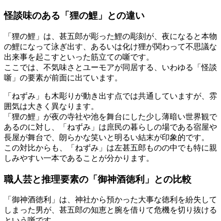
怪談味のある「狸の鯉」との違い
「狸の鯉」は、甚五郎が彫った鯉の彫刻が、夜になると本物
の鯉になって泳ぎ出す、あるいは化け狸が関わって不思議な
出来事を起こすといった筋立ての噺です。
ここでは、不気味さとユーモアが同居する、いわゆる「怪談
噺」の要素が前面に出ています。
「ねずみ」も木彫りが動き出す点では共通していますが、雰
囲気は大きく異なります。
「狸の鯉」が夜の寺社や池を舞台にした少し薄暗い世界観で
あるのに対し、「ねずみ」は庶民の暮らしの場である宿屋や
長屋が舞台で、朗らかな笑いと明るい結末が印象的です。
この対比からも、「ねずみ」は左甚五郎ものの中でも特に親
しみやすい一本であることが分かります。
職人芸と推理要素の「御神酒徳利」との比較
「御神酒徳利」は、神社から預かった大事な徳利を紛失して
しまった男が、甚五郎の知恵と腕を借りて危機を切り抜ける
という噺です。