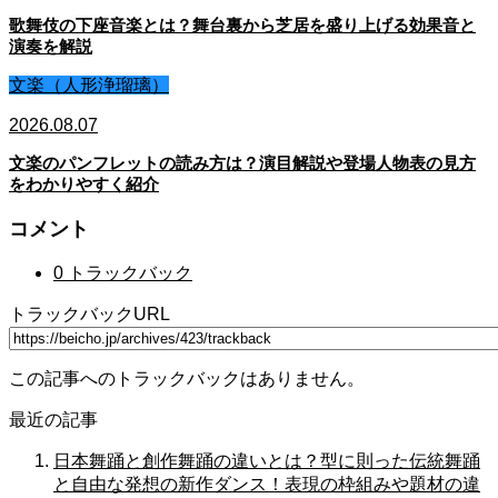
歌舞伎の下座音楽とは？舞台裏から芝居を盛り上げる効果音と
演奏を解説
文楽（人形浄瑠璃）
2026.08.07
文楽のパンフレットの読み方は？演目解説や登場人物表の見方
をわかりやすく紹介
コメント
0 トラックバック
トラックバックURL
この記事へのトラックバックはありません。
最近の記事
日本舞踊と創作舞踊の違いとは？型に則った伝統舞踊
と自由な発想の新作ダンス！表現の枠組みや題材の違