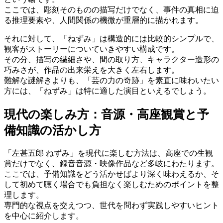
ここでは、彫刻そのものの描写だけでなく、事件の真相に迫
る推理要素や、人間関係の機微が重層的に描かれます。
それに対して、「ねずみ」は構造的には比較的シンプルで、
観客がストーリーについていきやすい構成です。
その分、描写の繊細さや、間の取り方、キャラクター造形の
巧みさが、作品の出来栄えを大きく左右します。
難解な謎解きよりも、「芸の力の奇跡」を素直に味わいたい
方には、「ねずみ」は特に適した演目といえるでしょう。
現代の楽しみ方：音源・高座観賞と予
備知識の活かし方
「左甚五郎 ねずみ」を現代に楽しむ方法は、高座での生観
賞だけでなく、録音音源・映像作品など多岐にわたります。
ここでは、予備知識をどう活かせばより深く味わえるか、そ
して初めて聴く場合でも負担なく楽しむためのポイントを整
理します。
専門的な視点を交えつつ、世代を問わず実践しやすいヒント
を中心に紹介します。