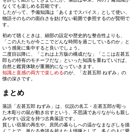
なくても楽しめる芸能です。
したがって、予備知識は「あくまでスパイス」として使い、
物語そのものの面白さを妨げない範囲で参照するのが賢明で
す。
初めて聴くときは、細部の設定や歴史的な整合性よりも、
「この人たちが今ここでどんな時間を過ごしているのか」と
いう感覚に集中すると良いでしょう。
二度目以降に、「これは上方版の構成だな」「ここは左甚五
郎もの特有のモチーフだな」といった知識を重ねていけば、
自然と鑑賞体験が重層的になっていきます。
知識と直感の両方で楽しめる
のが、「左甚五郎 ねずみ」の
懐の深さです。
まとめ
落語「左甚五郎 ねずみ」は、伝説の名工・左甚五郎が彫っ
た木彫りの鼠が動き出すという、不思議でありながらも親し
みやすい設定を持つ古典落語です。
貧しい宿屋の再生や、庶民の暮らしへの温かなまなざしを描
くことで、単なる奇談を超えた人情噺として、多くの人に愛