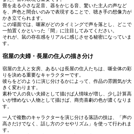
畳を走る小さな足音、器をかじる音、驚いた主人の声など
を、声色と間合いのみで表現することで、聴き手の想像力が
かき立てられます。
この場面では、噺家がどのタイミングで声を落とし、どこで
一拍置くかといった「間」に注目してみてください。
それが、鼠の存在感をリアルに感じさせる秘密になっていま
す。
宿屋の夫婦・長屋の住人の描き分け
宿屋の主人と女房、あるいは長屋の住人たちは、噺全体の彩
りを決める重要なキャラクターです。
彼らをどのように演じ分けるかによって、作品の雰囲気が大
きく変わります。
素朴で人の良い夫婦として描けば人情味が増し、少し計算高
いが憎めない人物として描けば、商売喜劇の色が濃くなりま
す。
一人で複数のキャラクターを演じ分ける落語の技は、「声の
高さだけでなく、話し方のクセやリズム」を使って行われま
す。