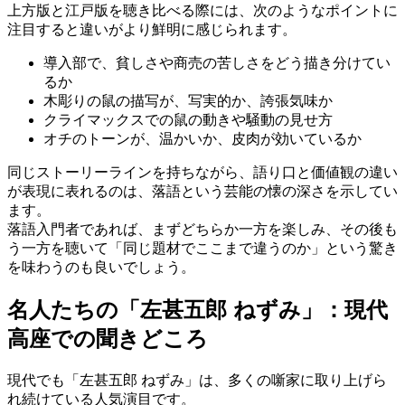
上方版と江戸版を聴き比べる際には、次のようなポイントに
注目すると違いがより鮮明に感じられます。
導入部で、貧しさや商売の苦しさをどう描き分けてい
るか
木彫りの鼠の描写が、写実的か、誇張気味か
クライマックスでの鼠の動きや騒動の見せ方
オチのトーンが、温かいか、皮肉が効いているか
同じストーリーラインを持ちながら、語り口と価値観の違い
が表現に表れるのは、落語という芸能の懐の深さを示してい
ます。
落語入門者であれば、まずどちらか一方を楽しみ、その後も
う一方を聴いて「同じ題材でここまで違うのか」という驚き
を味わうのも良いでしょう。
名人たちの「左甚五郎 ねずみ」：現代
高座での聞きどころ
現代でも「左甚五郎 ねずみ」は、多くの噺家に取り上げら
れ続けている人気演目です。