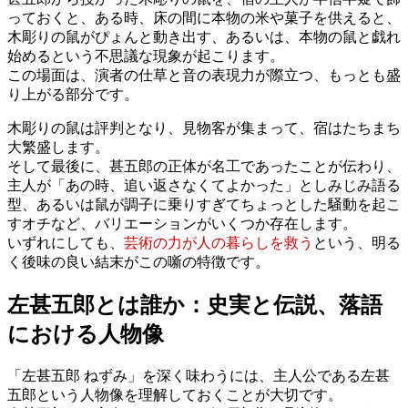
っておくと、ある時、床の間に本物の米や菓子を供えると、
木彫りの鼠がぴょんと動き出す、あるいは、本物の鼠と戯れ
始めるという不思議な現象が起こります。
この場面は、演者の仕草と音の表現力が際立つ、もっとも盛
り上がる部分です。
木彫りの鼠は評判となり、見物客が集まって、宿はたちまち
大繁盛します。
そして最後に、甚五郎の正体が名工であったことが伝わり、
主人が「あの時、追い返さなくてよかった」としみじみ語る
型、あるいは鼠が調子に乗りすぎてちょっとした騒動を起こ
すオチなど、バリエーションがいくつか存在します。
いずれにしても、
芸術の力が人の暮らしを救う
という、明る
く後味の良い結末がこの噺の特徴です。
左甚五郎とは誰か：史実と伝説、落語
における人物像
「左甚五郎 ねずみ」を深く味わうには、主人公である左甚
五郎という人物像を理解しておくことが大切です。