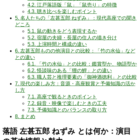
4.2.
江戸落語版「鼠」「鼠売り」の特徴
4.3.
聴き比べを楽しむポイント
5.
名人たちの「左甚五郎 ねずみ」：現代高座での聞き
どころ
5.1.
鼠の動きをどう表現するか
5.2.
宿屋の夫婦・長屋の住人の描き分け
5.3.
上演時間と構成の違い
6.
左甚五郎ものの他演目との比較：「竹の水仙」など
との違い
6.1.
「竹の水仙」との比較：鑑賞型か、物語型か
6.2.
怪談味のある「狸の鯉」との違い
6.3.
職人芸と推理要素の「御神酒徳利」との比較
7.
現代の楽しみ方：音源・高座観賞と予備知識の活か
し方
7.1.
高座で観るときのポイント
7.2.
録音・映像で楽しむときの工夫
7.3.
予備知識とのバランスの取り方
8.
まとめ
落語 左甚五郎 ねずみ とは何か：演目