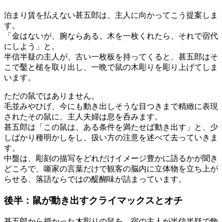
泊まり賃を払えない甚五郎は、主人に向かってこう提案しま
す。
「金はないが、腕ならある。木を一枚くれたら、それで宿代
にしよう」と。
半信半疑の主人が、古い一枚板を持ってくると、甚五郎はそ
こで鑿と槌を取り出し、一晩で鼠の木彫りを彫り上げてしま
います。
ただの鼠ではありません。
毛並みやひげ、今にも動き出しそうな目つきまで精緻に表現
されたその鼠に、主人夫婦は息を呑みます。
甚五郎は「この鼠は、ある条件を満たせば動き出す」と、少
しばかり種明かしをし、扱い方の注意を述べて去っていきま
す。
中盤は、彫刻の描写をどれだけイメージ豊かに語るかが聞き
どころで、噺家の言葉だけで観客の脳内に立体物を立ち上が
らせる、落語ならではの醍醐味が詰まっています。
後半：鼠が動き出すクライマックスとオチ
甚五郎から授かった木彫りの鼠を、宿の主人が半信半疑で飾