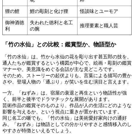
狸の鯉
鯉の彫刻と化け狸
怪談味とユーモア
御神酒徳
失われた徳利と名工
推理要素と職人芸
利
の腕
「竹の水仙」との比較：鑑賞型か、物語型か
「竹の水仙」は、竹から水仙の花を彫り出す甚五郎の技を、
通人たちが鑑賞するという構図が中心で、絵画・彫刻の鑑賞
マナーや、美意識をめぐる会話が主な見どころです。
そのため、ストーリーの起伏よりも、言葉による描写の豊か
さや、登場人物の「通ぶり」が笑いを生む演目と言えます。
一方、「ねずみ」は、宿屋の衰退と再生という物語性が強
く、前半と後半でドラマチックな展開があります。
芸術作品の鑑賞そのものより、作品が人の生活にどのような
影響を与えるか、という視点に重きが置かれています。
同じ名工の噺でも、「竹の水仙」は美術愛好家向けの通好
み、「ねずみ」は物語としての分かりやすさと感情移入のし
やすさが特徴といえるでしょう。