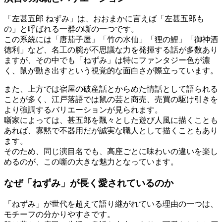
「左甚五郎 ねずみ」は、おおまかに言えば「左甚五郎も
の」と呼ばれる一群の噺の一つです。
この系統には「唐茄子屋」「竹の水仙」「狸の鯉」「御神酒
徳利」など、名工の腕が不思議な力を発揮する話が多数あり
ますが、その中でも「ねずみ」は特にファンタジー色が濃
く、鼠が動き出すという視覚的な面白さが際立っています。
また、上方では宿屋の破産話とからめた情話として語られる
ことが多く、江戸落語では鼠の芸と商売、売買の駆け引きを
より強調するバリエーションが見られます。
噺家によっては、甚五郎を飄々とした遊び人風に描くことも
あれば、寡黙で不器用だが誠実な職人として描くこともあり
ます。
そのため、同じ演目名でも、高座ごとに味わいの違いを楽し
めるのが、この噺の大きな魅力となっています。
なぜ「ねずみ」が長く愛されているのか
「ねずみ」が世代を超えて語り継がれている理由の一つは、
モチーフの分かりやすさです。