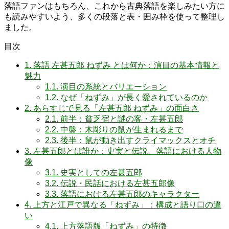
落語ファンはもちろん、これから古典落語を楽しみたい方に
も読みやすいよう、多くの段落と表・囲み枠を使って整理し
ました。
目次
1.
落語 左甚五郎 ねずみ とは何か：演目の基本情報と
魅力
1.1.
演目の系統とバリエーション
1.2.
なぜ「ねずみ」が長く愛されているのか
2.
あらすじで見る「左甚五郎 ねずみ」の面白さ
2.1.
前半：貧乏宿と謎の客・左甚五郎
2.2.
中盤：木彫りの鼠が生まれるまで
2.3.
後半：鼠が動き出すクライマックスとオチ
3.
左甚五郎とは誰か：史実と伝説、落語における人物
像
3.1.
史実としての左甚五郎
3.2.
伝説・民話における左甚五郎像
3.3.
落語における左甚五郎のキャラクター
4.
上方と江戸で異なる「ねずみ」：構成と語り口の違
い
4.1.
上方落語版「ねずみ」の特徴