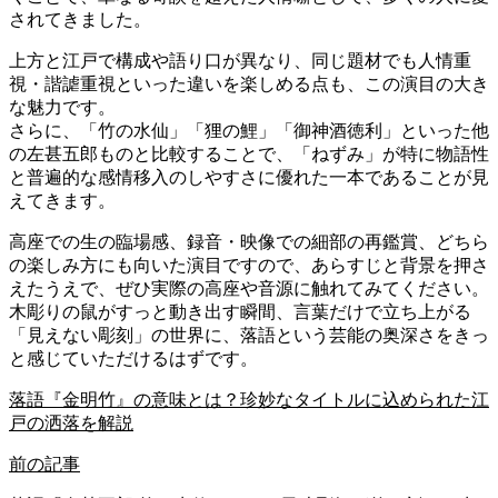
されてきました。
上方と江戸で構成や語り口が異なり、同じ題材でも人情重
視・諧謔重視といった違いを楽しめる点も、この演目の大き
な魅力です。
さらに、「竹の水仙」「狸の鯉」「御神酒徳利」といった他
の左甚五郎ものと比較することで、「ねずみ」が特に物語性
と普遍的な感情移入のしやすさに優れた一本であることが見
えてきます。
高座での生の臨場感、録音・映像での細部の再鑑賞、どちら
の楽しみ方にも向いた演目ですので、あらすじと背景を押さ
えたうえで、ぜひ実際の高座や音源に触れてみてください。
木彫りの鼠がすっと動き出す瞬間、言葉だけで立ち上がる
「見えない彫刻」の世界に、落語という芸能の奥深さをきっ
と感じていただけるはずです。
落語『金明竹』の意味とは？珍妙なタイトルに込められた江
戸の洒落を解説
前の記事