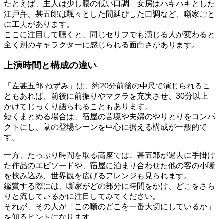
たとえば、主人は少し腰の低い口調、女房はハキハキとした
江戸弁、甚五郎は飄々とした間延びした口調など、噺家ごと
に工夫があります。
ここに注目して聴くと、同じセリフでも演じる人が変わると
全く別のキャラクターに感じられる面白さがあります。
上演時間と構成の違い
「左甚五郎 ねずみ」は、約20分前後の中尺で演じられるこ
ともあれば、前後に前振りやマクラを充実させ、30分以上
かけてじっくり語られることもあります。
短くまとめる場合は、宿屋の苦境や夫婦のやりとりをコンパ
クトにし、鼠の登場シーンを中心に据える構成が一般的で
す。
一方、たっぷり時間を取る高座では、甚五郎が過去に手掛け
た作品のエピソードや、宿屋に泊まり合わせた他の客の小噺
を挟み込み、世界観を広げるアレンジも見られます。
鑑賞する際には、噺家がどの部分に時間をかけ、どこをさら
りと流しているかに注目してみてください。
それが、その人が「この噺のどこを一番大切にしているか」
を知るヒントになります。