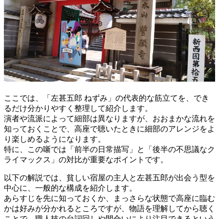
ここでは、「左甚五郎 ねずみ」の代表的な筋立てを、でき
るだけ分かりやすく整理して紹介します。
演者や流派によって細部は異なりますが、おおまかな流れを
知っておくことで、高座で聴いたときに細部のアレンジをよ
り楽しめるようになります。
特に、この噺では「前半の日常描写」と「後半の不思議なク
ライマックス」の対比が重要なポイントです。
以下の解説では、貧しい宿屋の主人と左甚五郎が出会う型を
中心に、一般的な構成を紹介します。
あらすじを先に知っておくか、まっさらな状態で高座に臨む
かは好みが分かれるところですが、物語を理解してから聴く
ことで、職人技の台詞回しや間合いにより注目できるという