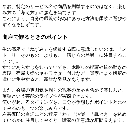
なお、特定のサービス名や商品を列挙するのではなく、楽し
み方の「考え方」に焦点を当てます。
これにより、自分の環境や好みにあった方法を柔軟に選びや
すくなるはずです。
高座で観るときのポイント
生の高座で「ねずみ」を鑑賞する際に意識したいのは、「ス
トーリーそのもの」よりも、「演じ方の差異」に注目するこ
とです。
すでにあらすじを知っていても、木彫りの描写や鼠の動きの
表現、宿屋夫婦のキャラクター付けなど、噺家による解釈の
違いに集中すると、新鮮な発見があります。
また、会場の雰囲気や周りの観客の反応も含めて楽しむと、
落語という芸能のライブ性が実感できます。
笑いが起こるタイミングを、自分が予想したポイントと比べ
てみるのも一つの楽しみ方です。
左甚五郎の台詞にどの程度「粋」「諧謔」「飄々さ」を込め
ているかに注目してみると、噺家の美意識が垣間見えます。