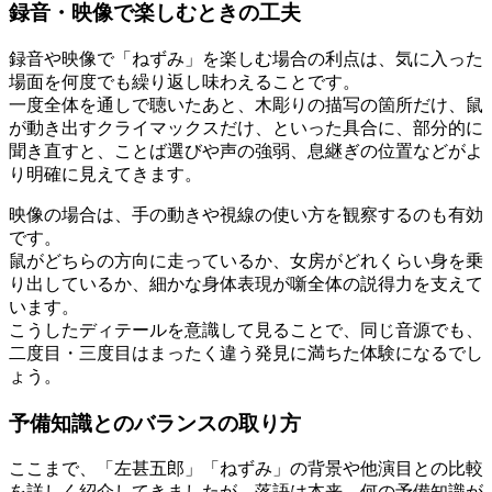
録音・映像で楽しむときの工夫
録音や映像で「ねずみ」を楽しむ場合の利点は、気に入った
場面を何度でも繰り返し味わえることです。
一度全体を通しで聴いたあと、木彫りの描写の箇所だけ、鼠
が動き出すクライマックスだけ、といった具合に、部分的に
聞き直すと、ことば選びや声の強弱、息継ぎの位置などがよ
り明確に見えてきます。
映像の場合は、手の動きや視線の使い方を観察するのも有効
です。
鼠がどちらの方向に走っているか、女房がどれくらい身を乗
り出しているか、細かな身体表現が噺全体の説得力を支えて
います。
こうしたディテールを意識して見ることで、同じ音源でも、
二度目・三度目はまったく違う発見に満ちた体験になるでし
ょう。
予備知識とのバランスの取り方
ここまで、「左甚五郎」「ねずみ」の背景や他演目との比較
を詳しく紹介してきましたが、落語は本来、何の予備知識が