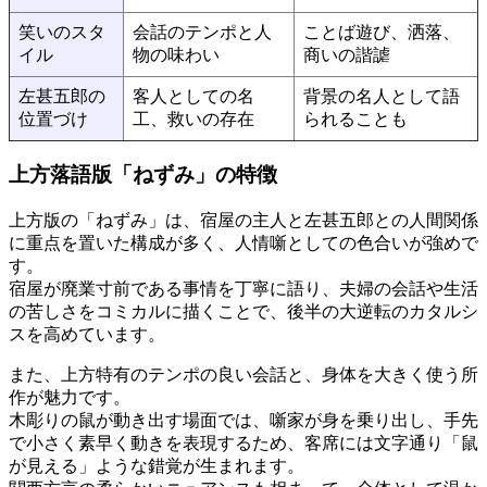
笑いのスタ
会話のテンポと人
ことば遊び、洒落、
イル
物の味わい
商いの諧謔
左甚五郎の
客人としての名
背景の名人として語
位置づけ
工、救いの存在
られることも
上方落語版「ねずみ」の特徴
上方版の「ねずみ」は、宿屋の主人と左甚五郎との人間関係
に重点を置いた構成が多く、人情噺としての色合いが強めで
す。
宿屋が廃業寸前である事情を丁寧に語り、夫婦の会話や生活
の苦しさをコミカルに描くことで、後半の大逆転のカタルシ
スを高めています。
また、上方特有のテンポの良い会話と、身体を大きく使う所
作が魅力です。
木彫りの鼠が動き出す場面では、噺家が身を乗り出し、手先
で小さく素早く動きを表現するため、客席には文字通り「鼠
が見える」ような錯覚が生まれます。