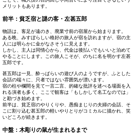
メリットもあります。
前半：貧乏宿と謎の客・左甚五郎
物語は、客足が遠のき、廃業寸前の宿屋から始まります。
ある晩、みすぼらしい格好の旅人が宿を訪れますが、宿の主
人には明らかに金がなさそうに見えます。
しかし、主人は同情心から、代金は後払いでもいいと泊めて
やることにします。この旅人こそが、のちに名を明かす左甚
五郎です。
甚五郎は一見、酔っぱらいの遊び人のようですが、ふとした
会話の端々に、只者ではない雰囲気が漂います。
宿の柱や欄間を見て一言二言、的確な批評を述べる場面を入
れる演者も多く、ここで観客は「もしかして名工なのでは」
と勘づき始めます。
前半は、貧乏宿のやりくりや、愚痴まじりの夫婦の会話、そ
こに割り込む甚五郎の軽いやりとりがコミカルに描かれ、笑
いどころが続きます。
中盤：木彫りの鼠が生まれるまで