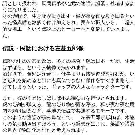
詞として扱われ、民間伝承や地元の逸話に頻繁に登場するよ
うになりました。
その過程で、生き物が動き出す・像が夜な夜な歩き回るとい
った怪異譚も数多く付け加えられ、実在の職人から、「超人
的な名工」という伝説上のヒーローへと変貌していきまし
た。
伝説・民話における左甚五郎像
伝説の中の左甚五郎は、多くの場合「腕は日本一だが、生活
はずぼら」という人物像で描かれます。
酒好きで、金勘定が苦手、仕事よりも旅や遊びを好むが、い
ざ彫刻を始めると誰にも真似できない傑作をすぐさま彫り上
げてしまうといった、ギャップの大きなキャラクターです。
また、彼の作品はしばしば不思議な力を持つとされます。
虎の彫刻が吠える、龍の彫り物が雨を呼ぶ、狐が夜な夜な境
内を駆け回るなど、各地の伝説で共通するモチーフです。
このような逸話が積み重なって、「左甚五郎が彫れば、木彫
りの鼠も動き出すだろう」という発想が生まれ、落語や講談
の世界で物語化されたと考えられます。