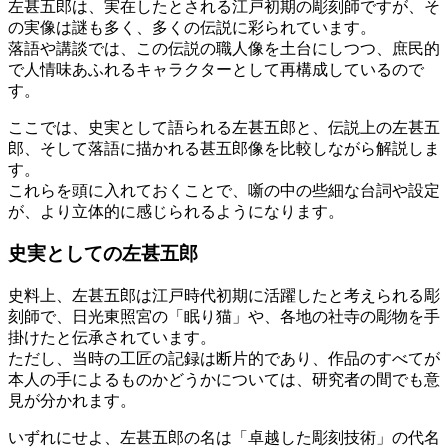
左甚五郎は、実在したとされる江戸初期の彫刻師ですが、そ
の実像は謎も多く、多くの伝説に彩られています。
落語や講談では、この伝説の職人像を土台にしつつ、庶民的
で人情味あふれるキャラクターとして再構成しているので
す。
ここでは、史実として語られる左甚五郎と、伝説上の左甚五
郎、そして落語に描かれる甚五郎像を比較しながら解説しま
す。
これらを頭に入れておくことで、噺の中の些細な台詞や設定
が、より立体的に感じられるようになります。
史実としての左甚五郎
史料上、左甚五郎は江戸時代初期に活躍したと考えられる彫
刻師で、日光東照宮の「眠り猫」や、各地の社寺の彫物を手
掛けたと伝承されています。
ただし、当時の工匠の記録は断片的であり、作品のすべてが
本人の手によるものかどうかについては、研究者の間でも意
見が分かれます。
いずれにせよ、左甚五郎の名は「卓越した彫刻技術」の代名