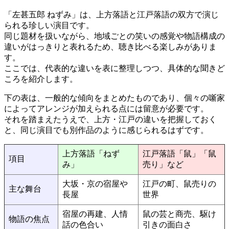
「左甚五郎 ねずみ」は、上方落語と江戸落語の双方で演じ
られる珍しい演目です。
同じ題材を扱いながら、地域ごとの笑いの感覚や物語構成の
違いがはっきりと表れるため、聴き比べる楽しみがありま
す。
ここでは、代表的な違いを表に整理しつつ、具体的な聞きど
ころを紹介します。
下の表は、一般的な傾向をまとめたものであり、個々の噺家
によってアレンジが加えられる点には留意が必要です。
それを踏まえたうえで、上方・江戸の違いを把握しておく
と、同じ演目でも別作品のように感じられるはずです。
上方落語「ねず
江戸落語「鼠」「鼠
項目
み」
売り」など
大坂・京の宿屋や
江戸の町、鼠売りの
主な舞台
長屋
世界
宿屋の再建、人情
鼠の芸と商売、駆け
物語の焦点
話の色合い
引きの面白さ