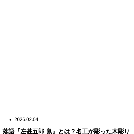
2026.02.04
落語『左甚五郎 鼠』とは？名工が彫った木彫り