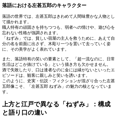
落語における左甚五郎のキャラクター
落語の世界では、左甚五郎はきわめて人間味豊かな人物とし
て描かれます。
職人特有の頑固さを持ちつつも、弱者への情けや、遊び心を
忘れない性格が強調されます。
「ねずみ」では、貧しい宿屋の主人を救うために、あえて自
分の名を前面に出さず、木彫り一つを置いて去っていく姿
に、その美学がよく表れています。
また、落語特有の笑いの要素として、「超一流なのに、日常
生活はどこか抜けている」という描き方も欠かせません。
酒で失敗したり、口は達者なのに金には縁がないといったエ
ピソードは、観客に親しみと笑いを誘います。
このように、史実・伝説・フィクションが混ざり合った左甚
五郎像こそ、「左甚五郎 ねずみ」の魅力の核となっていま
す。
上方と江戸で異なる「ねずみ」：構成
と語り口の違い