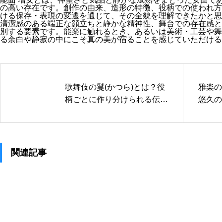
の高い存在です。創作の由来、造形の特徴、役柄での使われ方
ける保存・表現の変遷を通じて、その全貌を理解できたかと思
清潔感のある端正な顔立ちと静かな精神性、舞台での存在感と
別する要素です。能楽に触れるとき、あるいは美術・工芸や舞
る余白や静寂の中にこそ真の美が宿ることを感じていただける
歌舞伎の鬘(かつら)とは？役
雅楽の
柄ごとに作り分けられる伝統
悠久の
のかつら文化を解説
らでは
関連記事