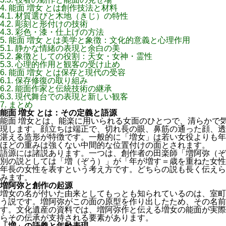
4.
能面 増女 とは創作技法と材料
4.1.
材質選びと木地（きじ）の特性
4.2.
彫刻と形付けの技術
4.3.
彩色・漆・仕上げの方法
5.
能面 増女 とは美学と象徴：文化的意義と心理作用
5.1.
静かな情緒の表現と余白の美
5.2.
象徴としての役割：天女・女神・霊性
5.3.
心理的作用と観客の受け止め
6.
能面 増女 とは保存と現代の受容
6.1.
保存修復の取り組み
6.2.
能面作家と伝統技術の継承
6.3.
現代舞台での表現と新しい観客
7.
まとめ
能面 増女 とは：その定義と語源
能面 増女とは、能楽に用いられる女面のひとつで、清らかで
現します。顔立ちは端正で、切れ長の眼、鼻筋の通った顔、透
湛える造形が特徴です。一般的に「増女」は若い女役よりも年
ほどの重みは強くない中間的な位置付けの面とされます。
語源には諸説あります。一つは、創作者の田楽師「増阿弥（ぞ
別の説としては「増（ぞう）」が「年が増す＝歳を重ねた女性
年長の女性を表すという考え方です。どちらの説も長く伝えら
みます。
増阿弥と創作の起源
増女の名が付いた由来としてもっとも知られているのは、室町
う説です。増阿弥がこの面の原型を作り出したため、その名前
す。文化遺産の資料では、増阿弥作と伝える増女の能面が実際
らその伝承が支持される要素があります。
「増」の語義と年齢表現