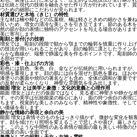
は伝統と現代の技術を融合させた作り方が行われています。質
つための細部にこだわりが見られます。
材質選びと木地（きじ）の特性
主な材は楠や樟などの広葉樹。楠は軽さときめの細かさを兼ね
良いため、増女の清冷な美しさを引き立てます。節のある木を
然の節が顔の表情に独特のアクセントを与える場合があります
美に寄与します。
彫刻と形付けの技術
増女では、彫刻の段階で額から顎までの輪郭を慎重に作り上げ
の技法が用いられることがあり、顔の輪郭に凛としたラインを
らかな曲線が、端整で静謐な美を作るポイントです。彫刻師の
る部分です。
彩色・漆・仕上げの方法
彩色には肌色、朱色、白、金などが伝統的に用いられますが、
明感を重視します。顔の肌には白を混ぜた肌色を重ね、ほおや
漆塗りの裏面や焼印の署名なども含め、全体の調和が重要です
の反射が柔らかくなり、神聖な雰囲気を生み出します。
能面 増女 とは美学と象徴：文化的意義と心理作用
能面 増女とはただの仮面ではなく、見る者に神聖さや静かな
す。その美学は伝統能楽の核心にあり、面の持つ余白の表現に
ちます。視覚的な美しさのみならず、精神性や象徴性、そして
い価値を有します。
静かな情緒の表現と余白の美
能面 増女は表情そのものをはっきり描かず、微妙な変化を観
す。顔を傾けたり照明を変えることで悲しさや喜び、厳しさな
す。このような中間性のある表情が能面の最も美しい特徴のひ
完成度の高い女面です。
象徴としての役割：天女・女神・霊性