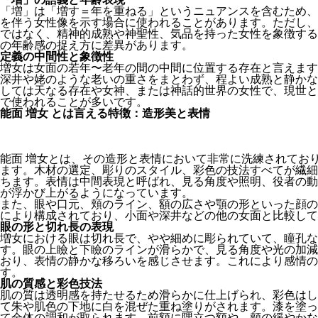
「増」は「増す＝年を重ねる」というニュアンスを含むため、
を伴う女性像を示す場合に使われることがあります。ただし、
ではなく、精神的成熟や神聖性、気品を持った女性を象徴する
の年齢感の捉え方に差異があります。
定義の中間性と象徴性
増女は女面の若年〜老年の間の中間に位置する存在と言えます
深井や姥のような老いの重さをまとわず、程よい成熟と静かな
しては天なる存在や女神、または神話的世界の女性で、現世と
で使われることが多いです。
能面 増女 とは言える特徴：造形美と表情
能面 増女とは、その造形と表情において非常に洗練されてお
ます。木材の選定、彫りのスタイル、彩色の技法すべてが繊細
ちます。表情は中間表現と呼ばれ、見る角度や照明、役者の動
が浮かび上がるようになっています。
また、眼や口元、頬のライン、額の広さや顎の形といった顔の
により構成されており、小面や深井などの他の女面と比較して
眼の形と切れ長の表現
増女における眼は切れ長で、やや細めに彫られていて、瞳孔な
す。眼の上瞼と下瞼のラインが滑らかで、見る角度や光の加減
おり、表情の静かな移ろいを感じさせます。これにより感情の
す。
肌の質感と彩色技法
肌の質は透明感を持たせるため滑らかに仕上げられ、彩色はし
て朱や肌色の下地に白を混ぜた重ね塗りがされます。漆を塗っ
て全体の調和が取られます。前額に隅立つ額や、頬の緩やかな