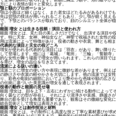
方により表情が刻々と変化します。
顎と額のプロポーション
顎は小面ほど細くはなく、また老女ほどたるみがあるわけでも
先は切顎の技法が用いられることもあり、少し顎が鋭く見える
で、下顎とのバランスが取れており、顔のシルエット全体が穏
す。
能面 増女 とは生きる役柄：演目と使われ方
能面 増女とは、見た目の美しさだけでなく、出演する演目や
す。特に天女、女神、神仙女など、神聖で祝福された女性の役
用は流派によって特徴があり、役者の動きや衣裳、舞とも相ま
代表的な演目と天女の役どころ
増女が使われる代表的な演目には「羽衣」があり、舞い降りた
して登場します。他には「葛城」「竜田」「三輪」「誓願寺」
的な女性が舞う場面で増女が用いられます。これらの演目では
を帯び、増女の品位を引き立てます。
流派による扱いの違い
流派ごとに増女の使い方や表現に微妙な差があります。例えば
の静けさや衣裳の軽やかさを大切にします。他の流派では女性
り、彩色や彫刻の細部においてより艶やかな色味や額の広さな
の伝統に基づいた美意識が増女を通して表現されます。
役者の動作と能面の見せ場
能面 増女は、顔を上下・左右にわずかに傾ける動作によって
向く曇などの型が存在し、それにより清浄さや哀感、静謐さが
舞台の影を受ける角度も重要であり、観客はその微細な変化に
総合芸術として増女は表現されます。
能面 増女 とは創作技法と材料
能面 増女とは、その制作にも高度な技と丁寧な素材選びが求
彩色、裏漆仕上げに至るまで、歴史的な伝統技法が受け継がれ