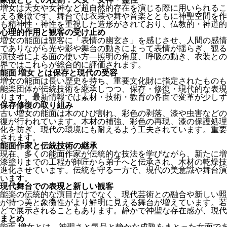
増女は天女や女神など超自然的存在を演じる際に用いられるこ
える象徴です。舞台では衣装や舞や音楽とともに神聖空間を作
も精神性・神性を重視した造形がされており、仏教的・神道的
心理的作用と観客の受け止め
増女の能面は観客に「表情の幽玄さ」を感じさせ、人間の感情
でありながら光や影や舞台の動きによって表情が揺らぎ、観る
演技者による面の使い方—照明の角度、呼吸の動き、衣装との
界ではこれらが総合的に評価されます。
能面 増女 とは保存と現代の受容
増女の能面は長い歴史を持ち、重要文化財に指定されたものも
能楽団体が伝統技術を継承しつつ、保存・修復・現代的な表現
ります。最新情報では素材・技術・教育の各面で変革が少しず
保存修復の取り組み
古い増女の能面は木のひび割れ、彩色の剥落、漆や虫害などの
復が行われています。木材の補強、彩色の再現、漆の保護処理
化を防ぎ、現代の環境にも耐えるよう工夫されています。重要
されます。
能面作家と伝統技術の継承
現在、多くの能面作家が伝統的な技法を学びながら、新たに増
漆塗りまでの工程が師匠から弟子へと伝承され、木材の乾燥技
進化させています。伝統を守る一方で、現代の美意識や舞台演
います。
現代舞台での表現と新しい観客
能楽の伝統的な演目だけでなく、現代芸術との融合や新しい照
が持つ美と象徴性がより鮮明に見える舞台が増えています。若
どで展示されることもあります。静かで神聖な存在感が、現代
まとめ
能面 増女とは、神聖さと気品と静かな成熟をまとった女面で