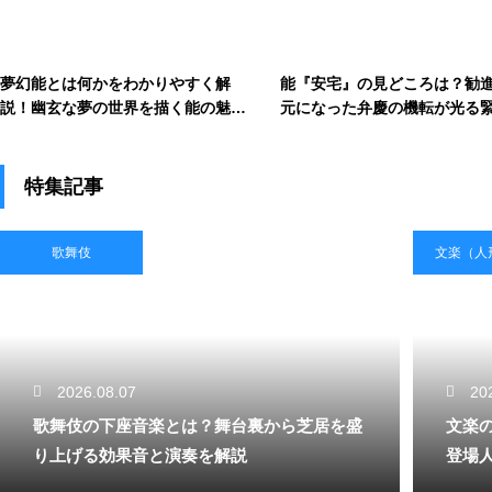
夢幻能とは何かをわかりやすく解
能『安宅』の見どころは？勧
説！幽玄な夢の世界を描く能の魅力
元になった弁慶の機転が光る
に迫る
関所劇を解説
特集記事
歌舞伎
文楽（人
2026.08.07
20
歌舞伎の下座音楽とは？舞台裏から芝居を盛
文楽
り上げる効果音と演奏を解説
登場