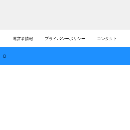
2026.08.07
文楽のパンフレットの読み方は？演目解説や
運営者情報
プライバシーポリシー
コンタクト
登場人物表の見方をわかりやすく紹介
2026.08.06
仕舞とは何かをわかりやすく解説！能の名場
面を装束なしで演じる独特な舞台の魅力に迫
る