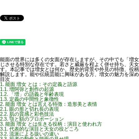
能面の世界には多くの女面が存在しますが、その中でも「増女
じさせる特別な存在です。若さと威厳を程よく併せ持ち、天女
す。本記事では増女とは何か、歴史的背景や外見の特徴、役柄
解説します。能や伝統芸能に興味がある方、増女の魅力を深め
目次
1.
能面 増女 とは：その定義と語源
1.1.
増阿弥と創作の起源
1.2.
「増」の語義と年齢表現
1.3.
定義の中間性と象徴性
2.
能面 増女 とは言える特徴：造形美と表情
2.1.
眼の形と切れ長の表現
2.2.
肌の質感と彩色技法
2.3.
顎と額のプロポーション
3.
能面 増女 とは生きる役柄：演目と使われ方
3.1.
代表的な演目と天女の役どころ
3.2.
流派による扱いの違い
3.3.
役者の動作と能面の見せ場